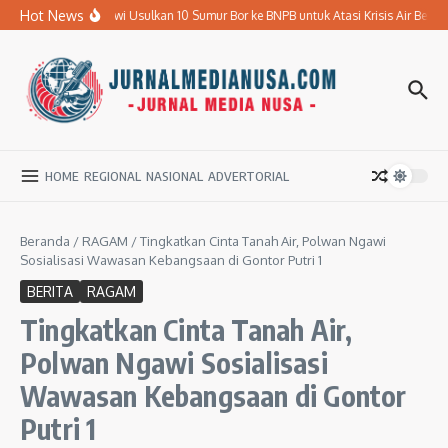
Lewati ke konten
Hot News
Pemkab Ngawi Usulkan 10 Sumur Bor ke BNPB untuk Atasi Krisis Air Bersih
HOME
REGIONAL
NASIONAL
ADVERTORIAL
Beranda
/
RAGAM
/
Tingkatkan Cinta Tanah Air, Polwan Ngawi
Sosialisasi Wawasan Kebangsaan di Gontor Putri 1
BERITA
RAGAM
Tingkatkan Cinta Tanah Air,
Polwan Ngawi Sosialisasi
Wawasan Kebangsaan di Gontor
Putri 1