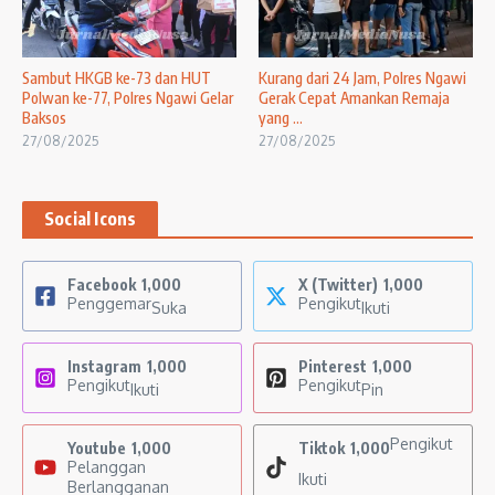
Sambut HKGB ke-73 dan HUT
Kurang dari 24 Jam, Polres Ngawi
Polwan ke-77, Polres Ngawi Gelar
Gerak Cepat Amankan Remaja
Baksos
yang ...
27/08/2025
27/08/2025
Social Icons
Facebook
1,000
X (Twitter)
1,000
Penggemar
Pengikut
Suka
Ikuti
Instagram
1,000
Pinterest
1,000
Pengikut
Pengikut
Ikuti
Pin
Pengikut
Youtube
1,000
Tiktok
1,000
Pelanggan
Ikuti
Berlangganan