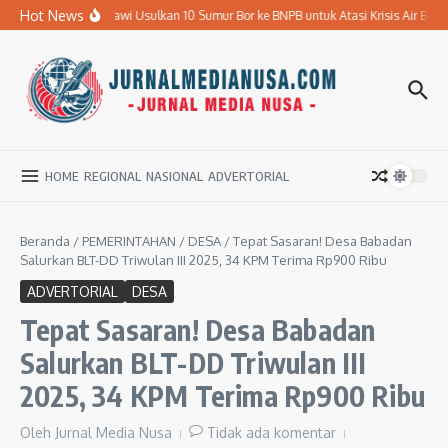
Lewati ke konten
Hot News
Pemkab Ngawi Usulkan 10 Sumur Bor ke BNPB untuk Atasi Krisis Air Bersih
HOME
REGIONAL
NASIONAL
ADVERTORIAL
Beranda
/
PEMERINTAHAN
/
DESA
/
Tepat Sasaran! Desa Babadan
Salurkan BLT-DD Triwulan III 2025, 34 KPM Terima Rp900 Ribu
ADVERTORIAL
DESA
Tepat Sasaran! Desa Babadan
Salurkan BLT-DD Triwulan III
2025, 34 KPM Terima Rp900 Ribu
Oleh
Jurnal Media Nusa
Tidak ada komentar