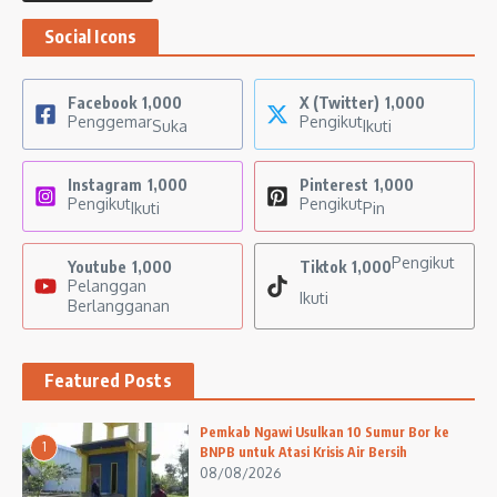
Social Icons
Facebook
1,000
X (Twitter)
1,000
Penggemar
Pengikut
Suka
Ikuti
Instagram
1,000
Pinterest
1,000
Pengikut
Pengikut
Ikuti
Pin
Pengikut
Youtube
1,000
Tiktok
1,000
Pelanggan
Ikuti
Berlangganan
Featured Posts
Pemkab Ngawi Usulkan 10 Sumur Bor ke
1
BNPB untuk Atasi Krisis Air Bersih
08/08/2026