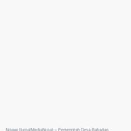
Ngawi (JurnalMediaNusa) – Pemerintah Desa Babadan,