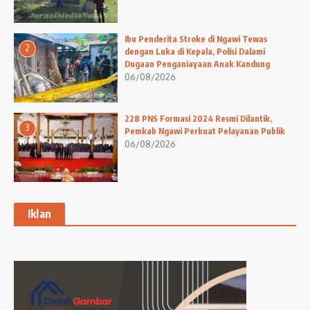
Ibu Penderita Stroke di Ngawi Tewas
2
dengan Luka di Kepala, Polisi Dalami
Dugaan Penganiayaan Anak Kandung
06/08/2026
228 PNS Formasi 2024 Resmi Dilantik,
3
Pemkab Ngawi Perkuat Pelayanan Publik
06/08/2026
Iklan