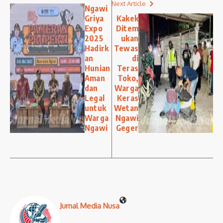
Next Article
Ngawi
Griya
Kakek
Expo
Ditem
2025
ukan
Hadirk
Tewas
an
di
Hunian
Teras
Aman
Toko,
dan
Warga
Legal
Keras
untuk
Wetan
Warga
Ngawi
Ngawi
Geger
Jurnal Media Nusa