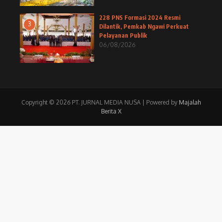
228 PNS Formasi 2024 Resmi
3
Dilantik, Pemkab Ngawi Perkuat
Pelayanan Publik
06/08/2026
Copyright © 2026 PT. JURNAL MEDIA NUSA | Powered by
Majalah
Berita X