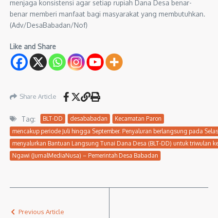
menjaga konsistensi agar setiap rupiah Dana Desa benar-
benar memberi manfaat bagi masyarakat yang membutuhkan.
(Adv/DesaBabadan/Nof)
Like and Share
Share Article
Tag:
BLT-DD
desababadan
Kecamatan Paron
mencakup periode Juli hingga September. Penyaluran berlangsung pada Sela
menyalurkan Bantuan Langsung Tunai Dana Desa (BLT-DD) untuk triwulan k
Ngawi (JurnalMediaNusa) – Pemerintah Desa Babadan
Previous Article