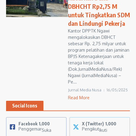
DBHCHT Rp2,75 M
untuk Tingkatkan SDM
dan Lindungi Pekerja
Kantor DPPTK Ngawi
mengalokasikan DBHCT
sebesar Rp. 2,75 milyar untuk
program pelatihan dan jaminan
BPJS Ketenagakerjaan untuk
tenaga kerja lokal
(Dok.JurnalMediaNusa/Rek)
Ngawi (JurnalMediaNusa) –
Pe...
Jurnal Media Nusa
16/05/2025
Read More
Social Icons
Facebook
1,000
X (Twitter)
1,000
Penggemar
Pengikut
Suka
Ikuti