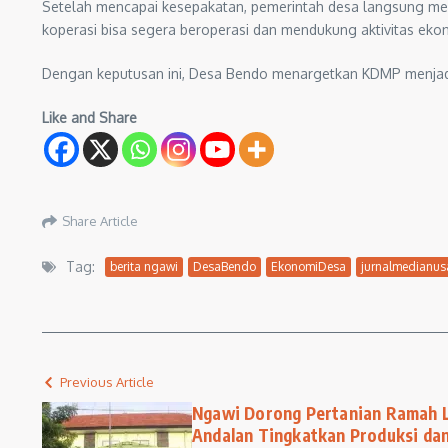
Setelah mencapai kesepakatan, pemerintah desa langsung men
koperasi bisa segera beroperasi dan mendukung aktivitas ekon
Dengan keputusan ini, Desa Bendo menargetkan KDMP menjad
Like and Share
Share Article
Tag:
berita ngawi
DesaBendo
EkonomiDesa
jurnalmedianus
Previous Article
Ngawi Dorong Pertanian Ramah L
Andalan Tingkatkan Produksi da