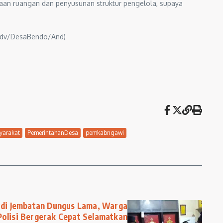
aan ruangan dan penyusunan struktur pengelola, supaya
(Adv/DesaBendo/And)
arakat
PemerintahanDesa
pemkabngawi
 di Jembatan Dungus Lama, Warga
Polisi Bergerak Cepat Selamatkan