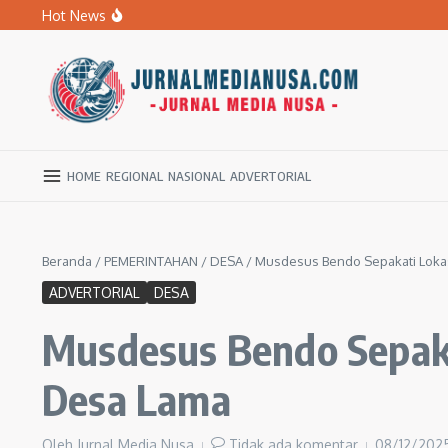
Lewati ke konten
Hot News
BPBD Ngawi Mulai Distribusikan Air Bersih untuk Ratu
Kupas Pola Asuh Berbasis Otak Anak, SD Muhammadiyah 
Ratusan Warga Ngawi Berburu Air Bersih, Rela Jalan Kaki
HOME
REGIONAL
NASIONAL
ADVERTORIAL
Beranda
/
PEMERINTAHAN
/
DESA
/
Musdesus Bendo Sepakati Lokas
ADVERTORIAL
DESA
Musdesus Bendo Sepaka
Desa Lama
Oleh
Jurnal Media Nusa
Tidak ada komentar
08/12/202