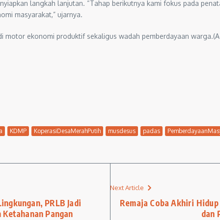
yiapkan langkah lanjutan. “Tahap berikutnya kami fokus pada penat
omi masyarakat,” ujarnya.
i motor ekonomi produktif sekaligus wadah pemberdayaan warga.
a
KDMP
KoperasiDesaMerahPutih
musdesus
padas
PemberdayaanMasy
Next Article
ingkungan, PRLB Jadi
Remaja Coba Akhiri Hidup
n Ketahanan Pangan
dan 