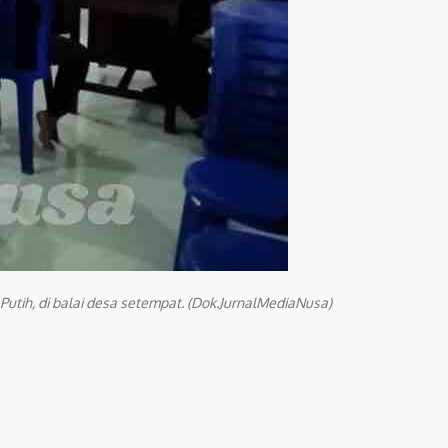
ih, di balai desa setempat. (Dok.JurnalMediaNusa)