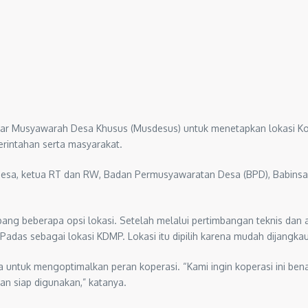
r Musyawarah Desa Khusus (Musdesus) untuk menetapkan lokasi Kop
erintahan serta masyarakat.
sa, ketua RT dan RW, Badan Permusyawaratan Desa (BPD), Babinsa, 
g beberapa opsi lokasi. Setelah melalui pertimbangan teknis dan ak
as sebagai lokasi KDMP. Lokasi itu dipilih karena mudah dijangkau 
ntuk mengoptimalkan peran koperasi. “Kami ingin koperasi ini bena
an siap digunakan,” katanya.