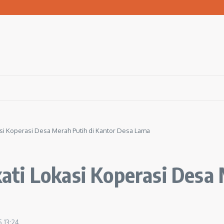
san Warga Terdampak Kekeringan
1 Ngawi Gelar Seminar Golden Parenting
 Hingga 3 Kilometer Setiap Hari
i Koperasi Desa Merah Putih di Kantor Desa Lama
ti Lokasi Koperasi Desa 
5
13:24