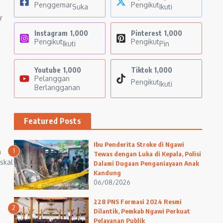
Penggemar
Pengikut
Suka
Ikuti
r
Instagram
1,000
Pinterest
1,000
Pengikut
Pengikut
Ikuti
Pin
Youtube
1,000
Tiktok
1,000
Pelanggan
Pengikut
Ikuti
Berlangganan
Featured Posts
Ibu Penderita Stroke di Ngawi
1
h
Tewas dengan Luka di Kepala, Polisi
skal
Dalami Dugaan Penganiayaan Anak
Kandung
06/08/2026
228 PNS Formasi 2024 Resmi
2
Dilantik, Pemkab Ngawi Perkuat
Pelayanan Publik