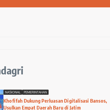
san Warga Terdampak Kekeringan
1 Ngawi Gelar Seminar Golden Parenting
 Hingga 3 Kilometer Setiap Hari
ndagri
NASIONAL
PEMERINTAHAN
Khofifah Dukung Perluasan Digitalisasi Bansos,
Usulkan Empat Daerah Baru di Jatim