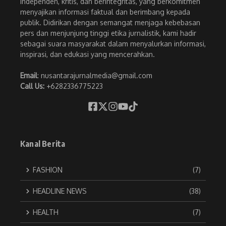
independen, kritis, dan berintegritas, yang berkomitmen
menyajikan informasi faktual dan berimbang kepada
publik. Didirikan dengan semangat menjaga kebebasan
pers dan menjunjung tinggi etika jurnalistik, kami hadir
sebagai suara masyarakat dalam menyalurkan informasi,
inspirasi, dan edukasi yang mencerahkan.
Email
: nusantarajurnalmedia@gmail.com
Call Us:
+6282336775223
Kanal Berita
FASHION
(7)
HEADLINE NEWS
(38)
HEALTH
(7)