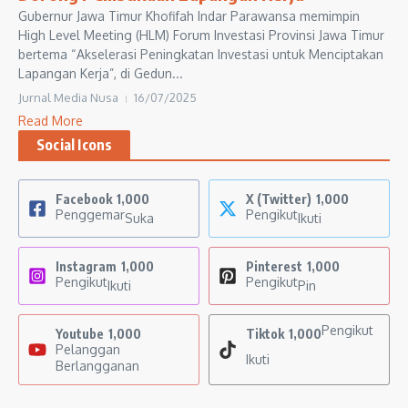
Gubernur Jawa Timur Khofifah Indar Parawansa memimpin
High Level Meeting (HLM) Forum Investasi Provinsi Jawa Timur
bertema “Akselerasi Peningkatan Investasi untuk Menciptakan
Lapangan Kerja”, di Gedun...
Jurnal Media Nusa
16/07/2025
Read More
Social Icons
Facebook
1,000
X (Twitter)
1,000
Penggemar
Pengikut
Suka
Ikuti
Instagram
1,000
Pinterest
1,000
Pengikut
Pengikut
Ikuti
Pin
Pengikut
Youtube
1,000
Tiktok
1,000
Pelanggan
Ikuti
Berlangganan