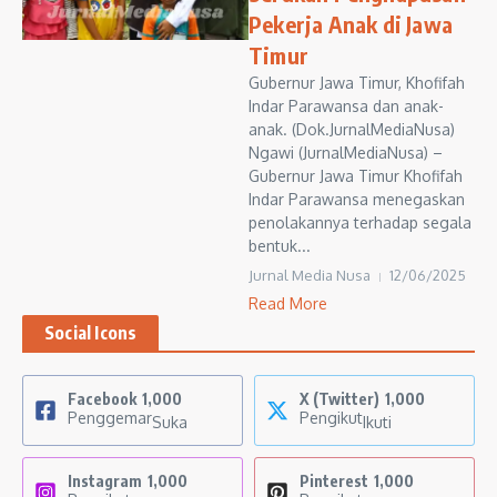
Pekerja Anak di Jawa
Timur
Gubernur Jawa Timur, Khofifah
Indar Parawansa dan anak-
anak. (Dok.JurnalMediaNusa)
Ngawi (JurnalMediaNusa) –
Gubernur Jawa Timur Khofifah
Indar Parawansa menegaskan
penolakannya terhadap segala
bentuk...
Jurnal Media Nusa
12/06/2025
Read More
Social Icons
Facebook
1,000
X (Twitter)
1,000
Penggemar
Pengikut
Suka
Ikuti
Instagram
1,000
Pinterest
1,000