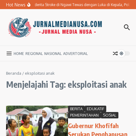
Lewati ke konten
Hot News
Ibu Penderita Stroke di Ngawi Tewas dengan Luka di Kepala, Polis
HOME
REGIONAL
NASIONAL
ADVERTORIAL
Beranda
/
eksploitasi anak
Menjelajahi Tag: eksploitasi anak
BERITA
EDUKATIF
PEMERINTAHAN
SOSIAL
Gubernur Khofifah
Serukan Penghapusan