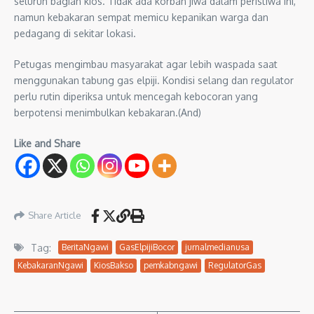
seluruh bagian kios. Tidak ada korban jiwa dalam peristiwa ini,
namun kebakaran sempat memicu kepanikan warga dan
pedagang di sekitar lokasi.
Petugas mengimbau masyarakat agar lebih waspada saat
menggunakan tabung gas elpiji. Kondisi selang dan regulator
perlu rutin diperiksa untuk mencegah kebocoran yang
berpotensi menimbulkan kebakaran.(And)
Like and Share
Share Article
Tag:
BeritaNgawi
GasElpijiBocor
jurnalmedianusa
KebakaranNgawi
KiosBakso
pemkabngawi
RegulatorGas