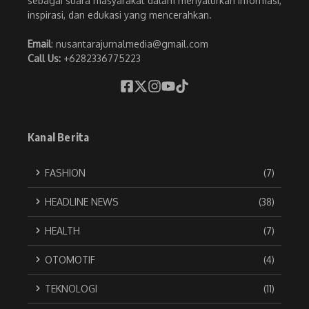
sebagai suara masyarakat dalam menyalurkan informasi,
inspirasi, dan edukasi yang mencerahkan.
Email
: nusantarajurnalmedia@gmail.com
Call Us:
+6282336775223
Kanal Berita
FASHION
(7)
HEADLINE NEWS
(38)
HEALTH
(7)
OTOMOTIF
(4)
TEKNOLOGI
(11)