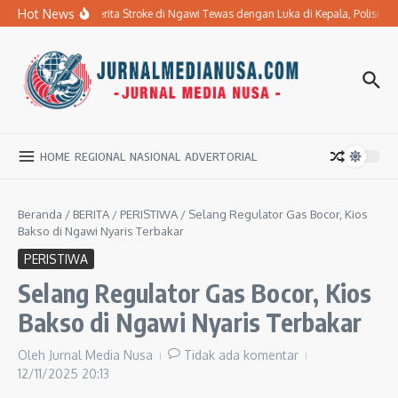
Lewati ke konten
Hot News
Ibu Penderita Stroke di Ngawi Tewas dengan Luka di Kepala, Polisi 
HOME
REGIONAL
NASIONAL
ADVERTORIAL
Beranda
/
BERITA
/
PERISTIWA
/
Selang Regulator Gas Bocor, Kios
Bakso di Ngawi Nyaris Terbakar
PERISTIWA
Selang Regulator Gas Bocor, Kios
Bakso di Ngawi Nyaris Terbakar
Oleh
Jurnal Media Nusa
Tidak ada komentar
12/11/2025
20:13