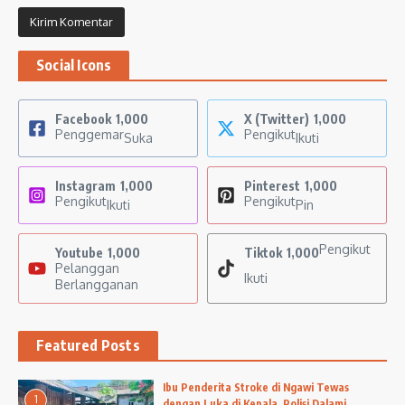
Social Icons
Facebook
1,000
X (Twitter)
1,000
Penggemar
Pengikut
Suka
Ikuti
Instagram
1,000
Pinterest
1,000
Pengikut
Pengikut
Ikuti
Pin
Pengikut
Youtube
1,000
Tiktok
1,000
Pelanggan
Ikuti
Berlangganan
Featured Posts
Ibu Penderita Stroke di Ngawi Tewas
1
dengan Luka di Kepala, Polisi Dalami