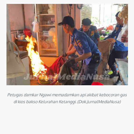
Petugas damkar Ngawi memadamkan api akibat kebocoran gas
di kios bakso Kelurahan Ketanggi. (Dok.JurnalMediaNusa)