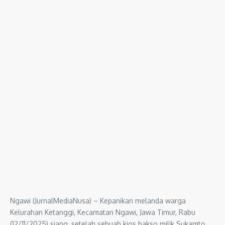
Ngawi (JurnalMediaNusa) – Kepanikan melanda warga
Kelurahan Ketanggi, Kecamatan Ngawi, Jawa Timur, Rabu
(12/11/2025) siang, setelah sebuah kios bakso milik Sukamto