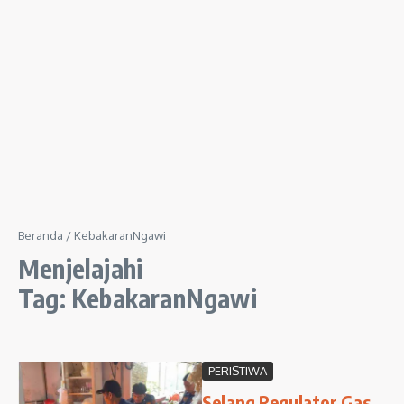
Beranda
/
KebakaranNgawi
Menjelajahi
Tag: KebakaranNgawi
PERISTIWA
Selang Regulator Gas