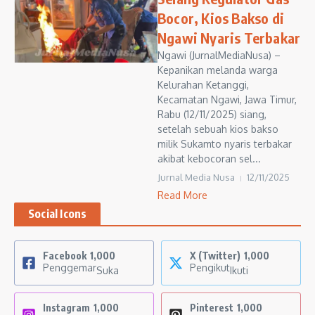
Bocor, Kios Bakso di
Ngawi Nyaris Terbakar
Ngawi (JurnalMediaNusa) –
Kepanikan melanda warga
Kelurahan Ketanggi,
Kecamatan Ngawi, Jawa Timur,
Rabu (12/11/2025) siang,
setelah sebuah kios bakso
milik Sukamto nyaris terbakar
akibat kebocoran sel...
Jurnal Media Nusa
12/11/2025
Read More
Social Icons
Facebook
1,000
X (Twitter)
1,000
Penggemar
Pengikut
Suka
Ikuti
Instagram
1,000
Pinterest
1,000