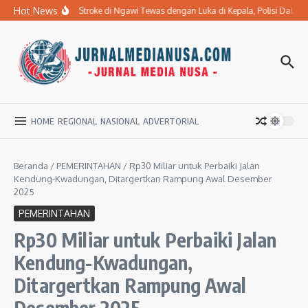
Lewati ke konten
Hot News
Ibu Penderita Stroke di Ngawi Tewas dengan Luka di Kepala, Polisi Dala
HOME
REGIONAL
NASIONAL
ADVERTORIAL
Beranda
/
PEMERINTAHAN
/
Rp30 Miliar untuk Perbaiki Jalan
Kendung-Kwadungan, Ditargertkan Rampung Awal Desember
2025
PEMERINTAHAN
Rp30 Miliar untuk Perbaiki Jalan
Kendung-Kwadungan,
Ditargertkan Rampung Awal
Desember 2025