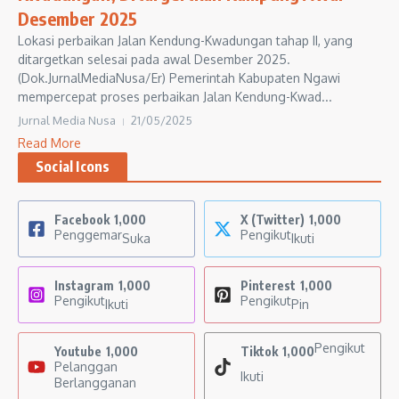
Desember 2025
Lokasi perbaikan Jalan Kendung-Kwadungan tahap II, yang
ditargetkan selesai pada awal Desember 2025.
(Dok.JurnalMediaNusa/Er) Pemerintah Kabupaten Ngawi
mempercepat proses perbaikan Jalan Kendung-Kwad...
Jurnal Media Nusa
21/05/2025
Read More
Social Icons
Facebook
1,000
X (Twitter)
1,000
Penggemar
Pengikut
Suka
Ikuti
Instagram
1,000
Pinterest
1,000
Pengikut
Pengikut
Ikuti
Pin
Pengikut
Youtube
1,000
Tiktok
1,000
Pelanggan
Ikuti
Berlangganan