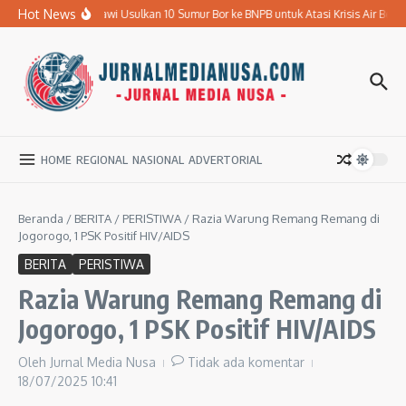
Lewati ke konten
Hot News
Pemkab Ngawi Usulkan 10 Sumur Bor ke BNPB untuk Atasi Krisis Air Bersih
HOME
REGIONAL
NASIONAL
ADVERTORIAL
Beranda
/
BERITA
/
PERISTIWA
/
Razia Warung Remang Remang di
Jogorogo, 1 PSK Positif HIV/AIDS
BERITA
PERISTIWA
Razia Warung Remang Remang di
Jogorogo, 1 PSK Positif HIV/AIDS
Oleh
Jurnal Media Nusa
Tidak ada komentar
18/07/2025
10:41