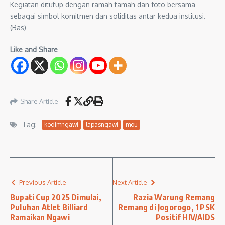
Kegiatan ditutup dengan ramah tamah dan foto bersama
sebagai simbol komitmen dan soliditas antar kedua institusi.
(Bas)
Like and Share
Share Article
Tag:
kodimngawi
lapasngawi
mou
Previous Article
Next Article
Bupati Cup 2025 Dimulai,
Razia Warung Remang
Puluhan Atlet Billiard
Remang di Jogorogo, 1 PSK
Ramaikan Ngawi
Positif HIV/AIDS