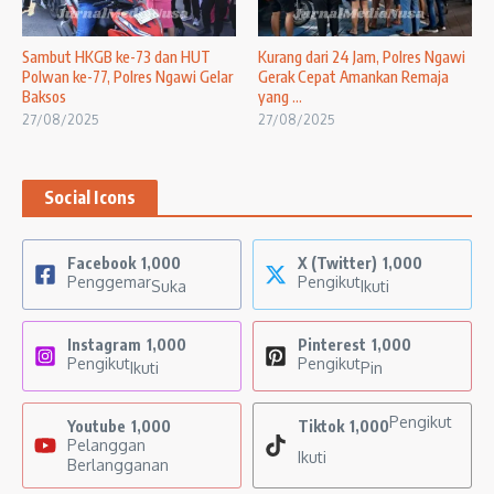
Sambut HKGB ke-73 dan HUT
Kurang dari 24 Jam, Polres Ngawi
Polwan ke-77, Polres Ngawi Gelar
Gerak Cepat Amankan Remaja
Baksos
yang ...
27/08/2025
27/08/2025
Social Icons
Facebook
1,000
X (Twitter)
1,000
Penggemar
Pengikut
Suka
Ikuti
Instagram
1,000
Pinterest
1,000
Pengikut
Pengikut
Ikuti
Pin
Pengikut
Youtube
1,000
Tiktok
1,000
Pelanggan
Ikuti
Berlangganan