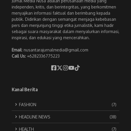
Jurnal Media Nusa adalah perusahaan media yang
independen, kritis, dan berintegritas, yang berkomitmen
menyajikan informasi faktual dan berimbang kepada
publik. Didirikan dengan semangat menjaga kebebasan
pers dan menjunjung tinggi etika jurnalistik, kami hadir
sebagai suara masyarakat dalam menyalurkan informasi,
inspirasi, dan edukasi yang mencerahkan.
Email
: nusantarajurnalmedia@gmail.com
Call Us:
+6282336775223
Kanal Berita
FASHION
(7)
HEADLINE NEWS
(38)
HEALTH
(7)