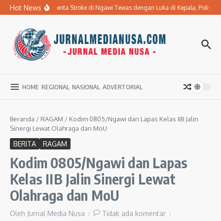
Lewati ke konten
Hot News
Ibu Penderita Stroke di Ngawi Tewas dengan Luka di Kepala, Polisi
HOME
REGIONAL
NASIONAL
ADVERTORIAL
Beranda
/
RAGAM
/
Kodim 0805/Ngawi dan Lapas Kelas IIB Jalin
Sinergi Lewat Olahraga dan MoU
BERITA
RAGAM
Kodim 0805/Ngawi dan Lapas
Kelas IIB Jalin Sinergi Lewat
Olahraga dan MoU
Oleh
Jurnal Media Nusa
Tidak ada komentar