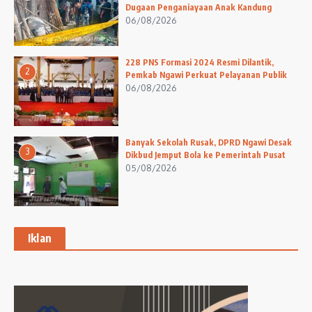
Dugaan Penganiayaan Anak Kandung
06/08/2026
228 PNS Formasi 2024 Resmi Dilantik,
2
Pemkab Ngawi Perkuat Pelayanan Publik
06/08/2026
Banyak Sekolah Rusak, DPRD Ngawi Desak
3
Dikbud Jemput Bola ke Pemerintah Pusat
05/08/2026
Iklan