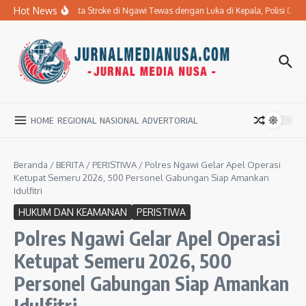
Lewati ke konten
Hot News
Ibu Penderita Stroke di Ngawi Tewas dengan Luka di Kepala, Polisi Da
HOME
REGIONAL
NASIONAL
ADVERTORIAL
Beranda
/
BERITA
/
PERISTIWA
/
Polres Ngawi Gelar Apel Operasi
Ketupat Semeru 2026, 500 Personel Gabungan Siap Amankan
Idulfitri
HUKUM DAN KEAMANAN
PERISTIWA
Polres Ngawi Gelar Apel Operasi
Ketupat Semeru 2026, 500
Personel Gabungan Siap Amankan
Idulfitri