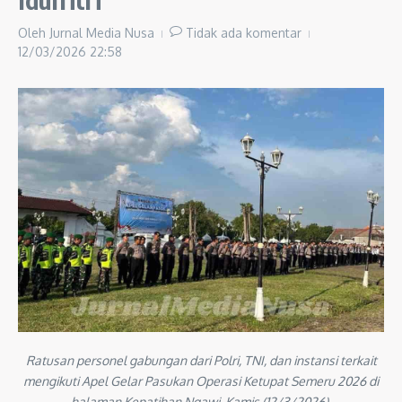
Oleh
Jurnal Media Nusa
Tidak ada komentar
12/03/2026
22:58
Ratusan personel gabungan dari Polri, TNI, dan instansi terkait
mengikuti Apel Gelar Pasukan Operasi Ketupat Semeru 2026 di
halaman Kepatihan Ngawi, Kamis (12/3/2026).