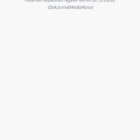
(Dok.JurnalMediaNusa)