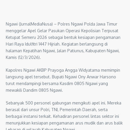
Ngawi (JurnalMediaNusa) – Polres Ngawi Polda Jawa Timur
menggelar Apel Gelar Pasukan Operasi Kepolisian Terpusat
Ketupat Semeru 2026 sebagai bentuk kesiapan pengamanan
Hari Raya Idulfitri 1447 Hijriah. Kegiatan berlangsung di
halaman Kepatihan Ngawi, Jalan Patiunus, Kabupaten Ngawi,
Kamis (12/3/2026).
Kapolres Ngawi AKBP Prayoga Angga Widyatama memimpin
langsung apel tersebut. Bupati Ngawi Ony Anwar Harsono
turut mendampingi bersama Kasdim 0805 Ngawi yang
mewakili Dandim 0805 Ngawi.
Sebanyak 500 personel gabungan mengikuti apel ini. Mereka
berasal dari unsur Polri, TNI, Pemerintah Daerah, serta
berbagai instansi terkait. Kehadiran personel lintas sektor ini
menunjukkan kesiapan pengamanan arus mudik dan arus balik
Lebaran di wilayah Kabupaten Ngawi.