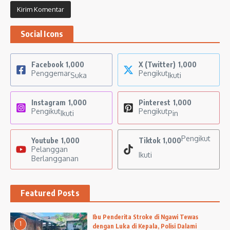
Social Icons
Facebook
1,000
X (Twitter)
1,000
Penggemar
Pengikut
Suka
Ikuti
Instagram
1,000
Pinterest
1,000
Pengikut
Pengikut
Ikuti
Pin
Pengikut
Youtube
1,000
Tiktok
1,000
Pelanggan
Ikuti
Berlangganan
Featured Posts
Ibu Penderita Stroke di Ngawi Tewas
1
dengan Luka di Kepala, Polisi Dalami