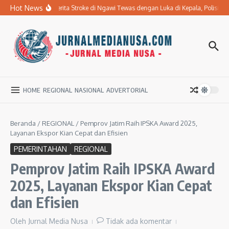
Lewati ke konten
Hot News
Ibu Penderita Stroke di Ngawi Tewas dengan Luka di Kepala, Polisi 
HOME
REGIONAL
NASIONAL
ADVERTORIAL
Beranda
/
REGIONAL
/
Pemprov Jatim Raih IPSKA Award 2025,
Layanan Ekspor Kian Cepat dan Efisien
PEMERINTAHAN
REGIONAL
Pemprov Jatim Raih IPSKA Award
2025, Layanan Ekspor Kian Cepat
dan Efisien
Oleh
Jurnal Media Nusa
Tidak ada komentar