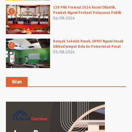
228 PNS Formasi 2024 Resmi Dilantik,
2
Pemkab Ngawi Perkuat Pelayanan Publik
06/08/2026
Banyak Sekolah Rusak, DPRD Ngawi Desak
3
Dikbud Jemput Bola ke Pemerintah Pusat
05/08/2026
Iklan