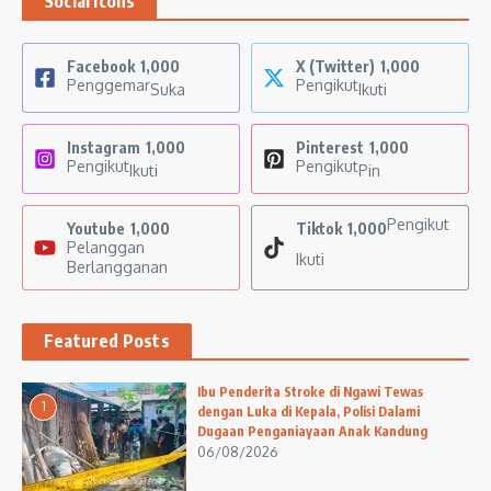
Social Icons
Facebook
1,000
X (Twitter)
1,000
Penggemar
Pengikut
Suka
Ikuti
Instagram
1,000
Pinterest
1,000
Pengikut
Pengikut
Ikuti
Pin
Pengikut
Youtube
1,000
Tiktok
1,000
Pelanggan
Ikuti
Berlangganan
Featured Posts
Ibu Penderita Stroke di Ngawi Tewas
1
dengan Luka di Kepala, Polisi Dalami
Dugaan Penganiayaan Anak Kandung
06/08/2026