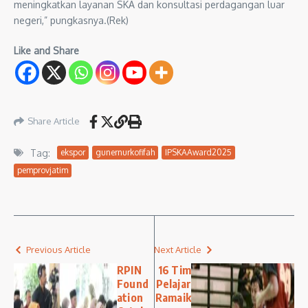
meningkatkan layanan SKA dan konsultasi perdagangan luar
negeri,” pungkasnya.(Rek)
Like and Share
Share Article
Tag:
ekspor
gunernurkofifah
IPSKAAward2025
pemprovjatim
Previous Article
Next Article
RPIN
16 Tim
Found
Pelajar
ation
Ramaik