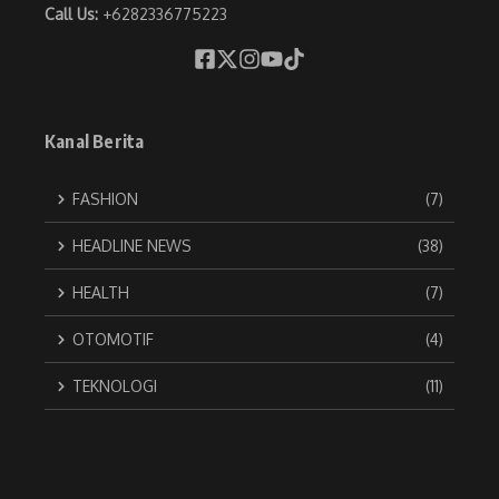
Call Us:
+6282336775223
Kanal Berita
FASHION
(7)
HEADLINE NEWS
(38)
HEALTH
(7)
OTOMOTIF
(4)
TEKNOLOGI
(11)