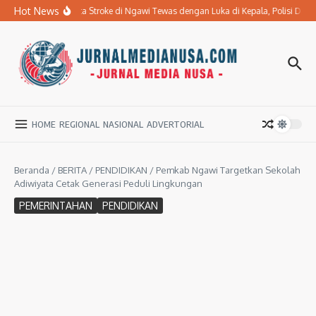
Lewati ke konten
Hot News
Ibu Penderita Stroke di Ngawi Tewas dengan Luka di Kepala, Polisi Da
HOME
REGIONAL
NASIONAL
ADVERTORIAL
Beranda
/
BERITA
/
PENDIDIKAN
/
Pemkab Ngawi Targetkan Sekolah
Adiwiyata Cetak Generasi Peduli Lingkungan
PEMERINTAHAN
PENDIDIKAN