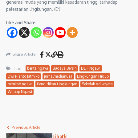
generasi muda yang memiliki kesadaran tinggi terhadap
pelestarian lingkungan. (Er)
Like and Share
Share Article
Tag:
berita ngawi
Budaya Bersih
DLH Ngawi
Dwi Rianto Jatmiko
jurnalmedianusa
Lingkungan Hidup
pemkab ngawi
Pendidikan Lingkungan
Sekolah Adiwiyata
Wabup Ngawi
Previous Article
Libatk