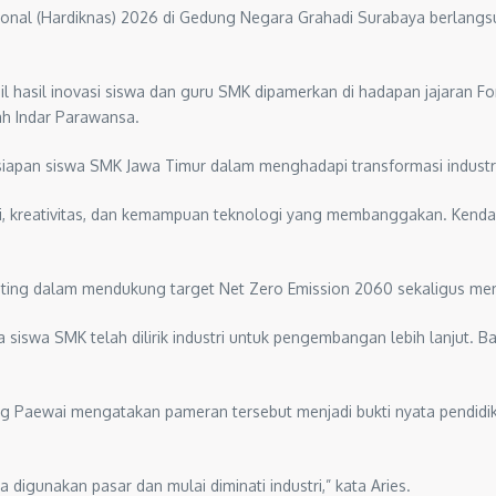
ional (Hardiknas) 2026 di Gedung Negara Grahadi Surabaya berlangs
bil hasil inovasi siswa dan guru SMK dipamerkan di hadapan jajaran 
ah Indar Parawansa.
kesiapan siswa SMK Jawa Timur dalam menghadapi transformasi industr
kreativitas, dan kemampuan teknologi yang membanggakan. Kendaraan
nting dalam mendukung target Net Zero Emission 2060 sekaligus men
 siswa SMK telah dilirik industri untuk pengembangan lebih lanjut.
ung Paewai mengatakan pameran tersebut menjadi bukti nyata pendi
a digunakan pasar dan mulai diminati industri,” kata Aries.