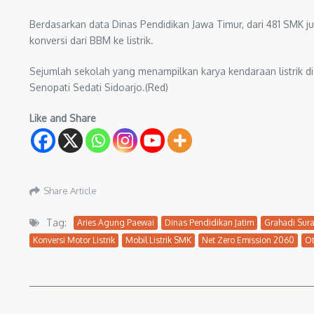
Berdasarkan data Dinas Pendidikan Jawa Timur, dari 481 SMK j
konversi dari BBM ke listrik.
Sejumlah sekolah yang menampilkan karya kendaraan listrik di
Senopati Sedati Sidoarjo.(Red)
Like and Share
Share Article
Tag:
Aries Agung Paewai
Dinas Pendidikan Jatim
Grahadi Sur
Konversi Motor Listrik
Mobil Listrik SMK
Net Zero Emission 2060
Ot