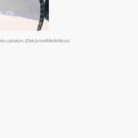
eka ciptakan. (Dok.JurnalMediaNusa)