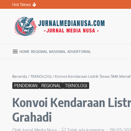
Lewati ke konten
Hot News
BPBD Ngawi Mulai Distribusikan Air Bersih untuk Ratu
Kupas Pola Asuh Berbasis Otak Anak, SD Muhammadiyah 
Ratusan Warga Ngawi Berburu Air Bersih, Rela Jalan Kaki
HOME
REGIONAL
NASIONAL
ADVERTORIAL
Beranda
/
TEKNOLOGI
/
Konvoi Kendaraan Listrik Siswa SMK Meria
PENDIDIKAN
REGIONAL
TEKNOLOGI
Konvoi Kendaraan List
Grahadi
Oleh
Jurnal Media Nusa
Tidak ada komentar
08/05/20