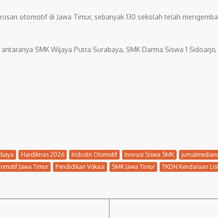
urusan otomotif di Jawa Timur, sebanyak 130 sekolah telah mengemba
 antaranya SMK Wijaya Putra Surabaya, SMK Darma Siswa 1 Sidoarjo, S
abaya
Hardiknas 2026
Industri Otomotif
Inovasi Siswa SMK
jurnalmedian
omotif Jawa Timur
Pendidikan Vokasi
SMK Jawa Timur
TKDN Kendaraan List