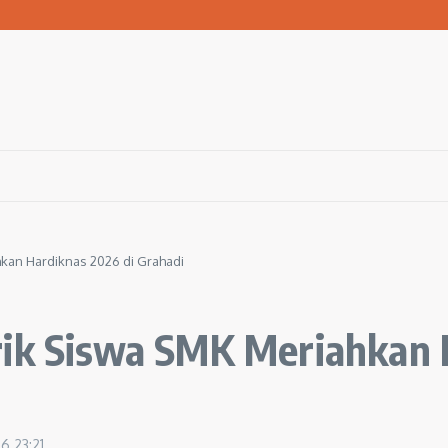
san Warga Terdampak Kekeringan
1 Ngawi Gelar Seminar Golden Parenting
 Hingga 3 Kilometer Setiap Hari
hkan Hardiknas 2026 di Grahadi
rik Siswa SMK Meriahkan 
26
23:21