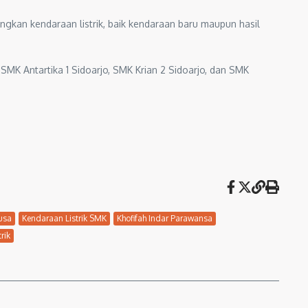
ngkan kendaraan listrik, baik kendaraan baru maupun hasil
MK Antartika 1 Sidoarjo, SMK Krian 2 Sidoarjo, dan SMK
usa
Kendaraan Listrik SMK
Khofifah Indar Parawansa
rik