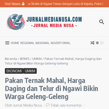
Lewati ke konten
Hot News
Ibu Penderita Stroke di Ngawi Tewas dengan Luka di Kepala, Polisi Da
HOME
REGIONAL
NASIONAL
ADVERTORIAL
Beranda
/
BISNIS
/
UMKM
/
Pakan Ternak Mahal, Harga Daging dan
Telur di Ngawi Bikin Warga Geleng-Geleng
EKONOMI
UMKM
Pakan Ternak Mahal, Harga
Daging dan Telur di Ngawi Bikin
Warga Geleng-Geleng
Oleh
Jurnal Media Nusa
Tidak ada komentar