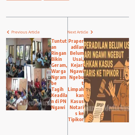
Previous Article
Next Article
Tuntut
Praper
an
adilan
Ringan
Belum
Bikin
Usai,
Geram,
Kejari
Warga
Ngawi
Ngram
Ngebu
be
t
Tagih
Limpah
Keadila
kan
n di PN
Kasus
Ngawi
Notari
s ke
Tipikor