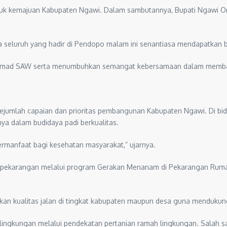
tuk kemajuan Kabupaten Ngawi. Dalam sambutannya, Bupati Ngawi O
ga seluruh yang hadir di Pendopo malam ini senantiasa mendapatkan b
hammad SAW serta menumbuhkan semangat kebersamaan dalam memb
jumlah capaian dan prioritas pembangunan Kabupaten Ngawi. Di bida
ya dalam budidaya padi berkualitas.
bermanfaat bagi kesehatan masyarakat,” ujarnya.
 pekarangan melalui program Gerakan Menanam di Pekarangan Rumah
kan kualitas jalan di tingkat kabupaten maupun desa guna mendukung
lingkungan melalui pendekatan pertanian ramah lingkungan. Salah s