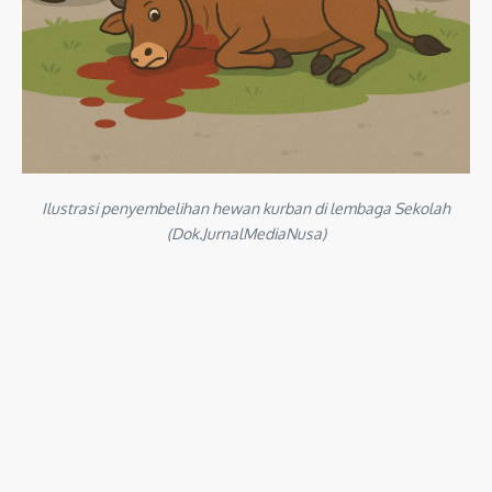
Ilustrasi penyembelihan hewan kurban di lembaga Sekolah
(Dok.JurnalMediaNusa)