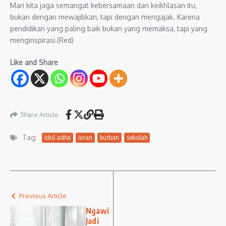
Mari kita jaga semangat kebersamaan dan keikhlasan itu,
bukan dengan mewajibkan, tapi dengan mengajak. Karena
pendidikan yang paling baik bukan yang memaksa, tapi yang
menginspirasi.(Red)
Like and Share
Share Article
Tag:
idul adha
iuran
kurban
sekolah
Previous Article
Ngawi
Jadi