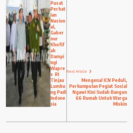
Pusat
Perhat
ian
Nasion
al,
Guber
nur
Khofif
ah
Dampi
ngi
Wapre
Next Article
s RI
Tinjau
Mengenal ICN Peduli,
Lumbu
Perkumpulan Pegiat Sosial
ng Padi
Ngawi Kini Sudah Bangun
Indone
66 Rumah Untuk Warga
sia
Miskin