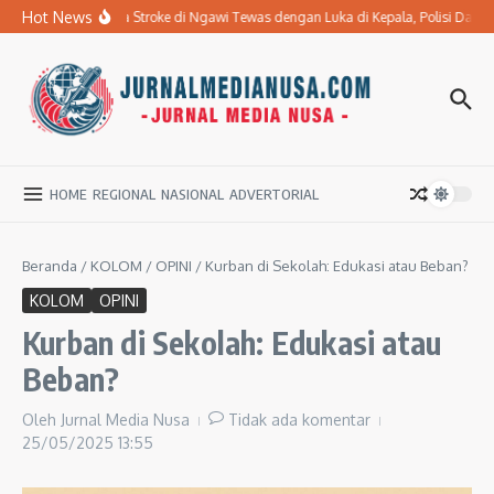
Lewati ke konten
Hot News
Ibu Penderita Stroke di Ngawi Tewas dengan Luka di Kepala, Polisi Dal
HOME
REGIONAL
NASIONAL
ADVERTORIAL
Beranda
/
KOLOM
/
OPINI
/
Kurban di Sekolah: Edukasi atau Beban?
KOLOM
OPINI
Kurban di Sekolah: Edukasi atau
Beban?
Oleh
Jurnal Media Nusa
Tidak ada komentar
25/05/2025
13:55