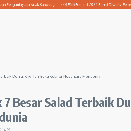
 Penganiayaan Anak Kandung
228 PNS Formasi 2024 Resmi Dilantik, Pemkab Nga
erbaik Dunia, Khofifah: Bukti Kuliner Nusantara Mendunia
 7 Besar Salad Terbaik Dun
dunia
6
14:21