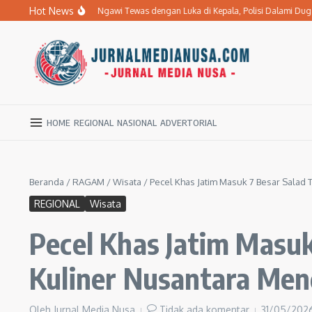
Lewati ke konten
Hot News
Penderita Stroke di Ngawi Tewas dengan Luka di Kepala, Polisi Dalami Dugaan
HOME
REGIONAL
NASIONAL
ADVERTORIAL
Beranda
/
RAGAM
/
Wisata
/
Pecel Khas Jatim Masuk 7 Besar Salad T
REGIONAL
Wisata
Pecel Khas Jatim Masuk
Kuliner Nusantara Men
Oleh
Jurnal Media Nusa
Tidak ada komentar
31/05/202