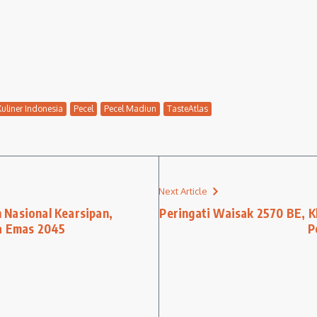
Kuliner Indonesia
Pecel
Pecel Madiun
TasteAtlas
Next Article
 Nasional Kearsipan,
Peringati Waisak 2570 BE, 
ia Emas 2045
P