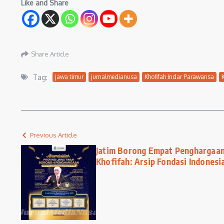
Like and Share
Share Article
Tag:
jawa timur
jurnalmedianusa
Khofifah Indar Parawansa
Previous Article
Jatim Borong Empat Penghargaan
Khofifah: Arsip Fondasi Indones