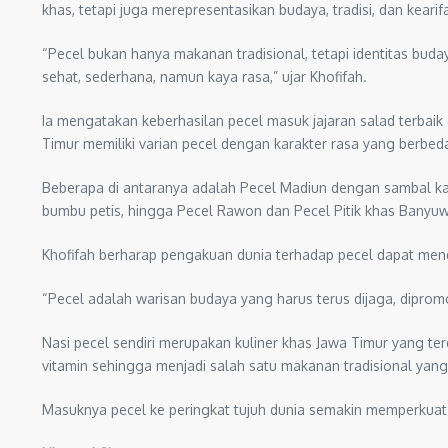
khas, tetapi juga merepresentasikan budaya, tradisi, dan keari
“Pecel bukan hanya makanan tradisional, tetapi identitas bu
sehat, sederhana, namun kaya rasa,” ujar Khofifah.
Ia mengatakan keberhasilan pecel masuk jajaran salad terbai
Timur memiliki varian pecel dengan karakter rasa yang berbed
Beberapa di antaranya adalah Pecel Madiun dengan sambal k
bumbu petis, hingga Pecel Rawon dan Pecel Pitik khas Banyuw
Khofifah berharap pengakuan dunia terhadap pecel dapat mend
“Pecel adalah warisan budaya yang harus terus dijaga, dipromo
Nasi pecel sendiri merupakan kuliner khas Jawa Timur yang ter
vitamin sehingga menjadi salah satu makanan tradisional yang 
Masuknya pecel ke peringkat tujuh dunia semakin memperkuat 