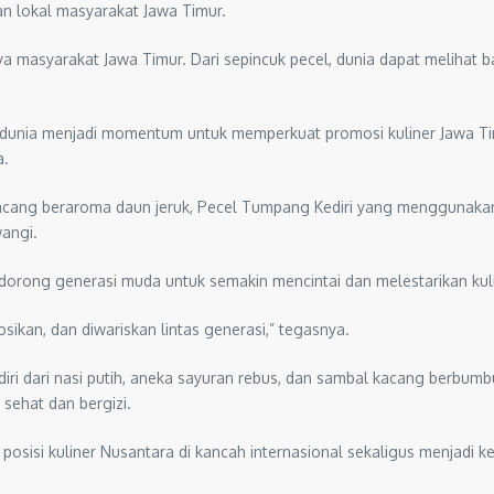
fan lokal masyarakat Jawa Timur.
daya masyarakat Jawa Timur. Dari sepincuk pecel, dunia dapat melih
k dunia menjadi momentum untuk memperkuat promosi kuliner Jawa Tim
a.
acang beraroma daun jeruk, Pecel Tumpang Kediri yang menggunaka
angi.
orong generasi muda untuk semakin mencintai dan melestarikan kulin
sikan, dan diwariskan lintas generasi,” tegasnya.
diri dari nasi putih, aneka sayuran rebus, dan sambal kacang berbumbu
sehat dan bergizi.
posisi kuliner Nusantara di kancah internasional sekaligus menjadi 