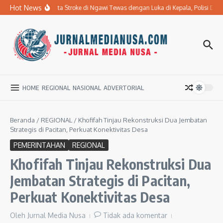
Lewati ke konten
Hot News
Ibu Penderita Stroke di Ngawi Tewas dengan Luka di Kepala, Polisi Da
HOME
REGIONAL
NASIONAL
ADVERTORIAL
Beranda
/
REGIONAL
/
Khofifah Tinjau Rekonstruksi Dua Jembatan
Strategis di Pacitan, Perkuat Konektivitas Desa
PEMERINTAHAN
REGIONAL
Khofifah Tinjau Rekonstruksi Dua
Jembatan Strategis di Pacitan,
Perkuat Konektivitas Desa
Oleh
Jurnal Media Nusa
Tidak ada komentar