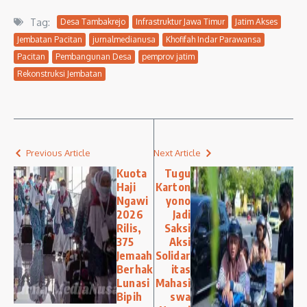
Tag:
Desa Tambakrejo
Infrastruktur Jawa Timur
Jatim Akses
Jembatan Pacitan
jurnalmedianusa
Khofifah Indar Parawansa
Pacitan
Pembangunan Desa
pemprov jatim
Rekonstruksi Jembatan
Previous Article
Next Article
Kuota
Tugu
Haji
Karton
Ngawi
yono
2026
Jadi
Rilis,
Saksi
375
Aksi
Jemaah
Solidar
Berhak
itas
Lunasi
Mahasi
Bipih
swa