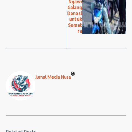
Ngawi
Galang
Donasi
untuk
Sumat
ra
Jurnal Media Nusa
Related Posts