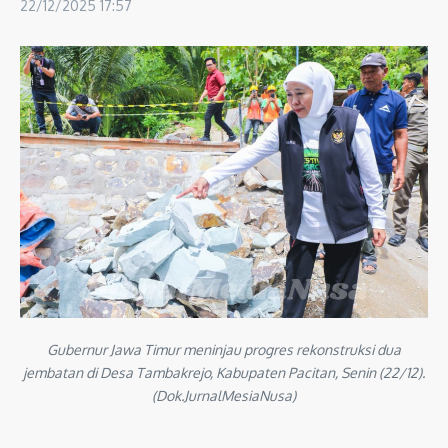
22/12/2025
17:57
Gubernur Jawa Timur meninjau progres rekonstruksi dua
jembatan di Desa Tambakrejo, Kabupaten Pacitan, Senin (22/12).
(Dok.JurnalMesiaNusa)