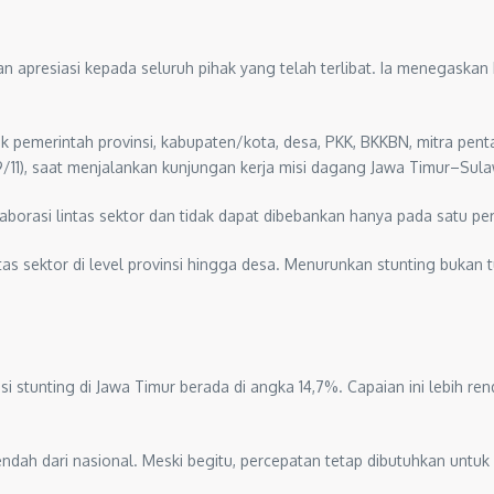
 apresiasi kepada seluruh pihak yang telah terlibat. Ia menegaska
ik pemerintah provinsi, kabupaten/kota, desa, PKK, BKKBN, mitra pen
19/11), saat menjalankan kunjungan kerja misi dagang Jawa Timur–Sul
orasi lintas sektor dan tidak dapat dibebankan hanya pada satu pe
ntas sektor di level provinsi hingga desa. Menurunkan stunting bukan
si stunting di Jawa Timur berada di angka 14,7%. Capaian ini lebih r
endah dari nasional. Meski begitu, percepatan tetap dibutuhkan untu