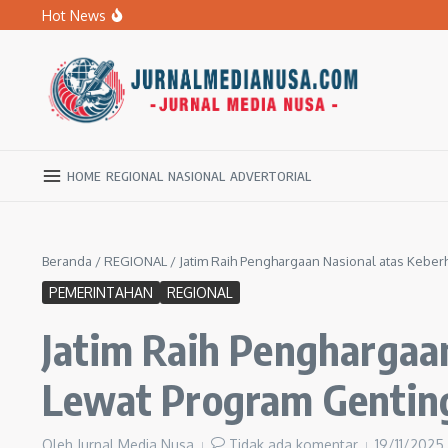
Lewati ke konten
Hot News
Banyak Sekolah Rusak, DPRD Ngawi Desak Dikbud Jemput
BPBD Ngawi Mulai Distribusikan Air Bersih untuk Ratu
Kupas Pola Asuh Berbasis Otak Anak, SD Muhammadiyah 
HOME
REGIONAL
NASIONAL
ADVERTORIAL
Beranda
/
REGIONAL
/
Jatim Raih Penghargaan Nasional atas Keber
PEMERINTAHAN
REGIONAL
Jatim Raih Penghargaan
Lewat Program Gentin
Oleh
Jurnal Media Nusa
Tidak ada komentar
19/11/2025