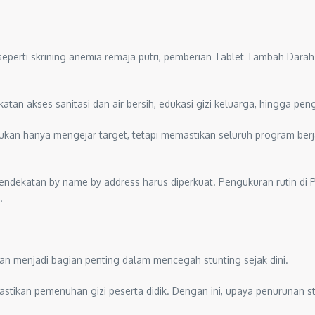
, seperti skrining anemia remaja putri, pemberian Tablet Tambah Dar
ningkatan akses sanitasi dan air bersih, edukasi gizi keluarga, hingga
ukan hanya mengejar target, tetapi memastikan seluruh program berja
endekatan by name by address harus diperkuat. Pengukuran rutin di
.
ikan menjadi bagian penting dalam mencegah stunting sejak dini.
stikan pemenuhan gizi peserta didik. Dengan ini, upaya penurunan st