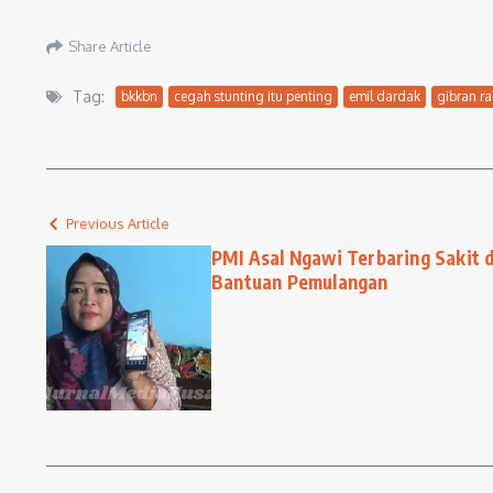
Share Article
Tag:
bkkbn
cegah stunting itu penting
emil dardak
gibran r
Previous Article
PMI Asal Ngawi Terbaring Sakit 
Bantuan Pemulangan