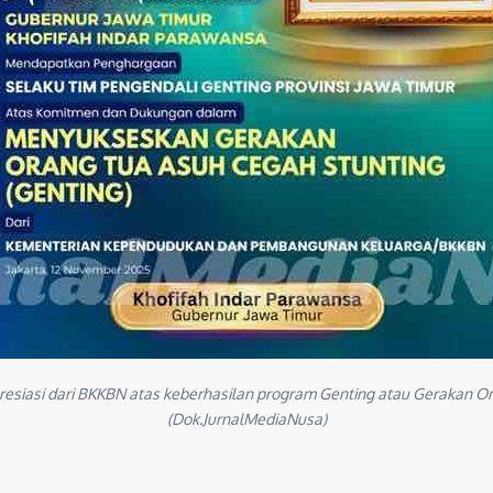
esiasi dari BKKBN atas keberhasilan program Genting atau Gerakan Or
(Dok.JurnalMediaNusa)