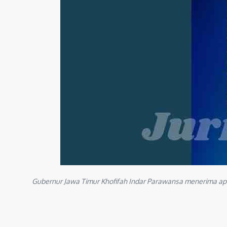
Gubernur Jawa Timur Khofifah Indar Parawansa menerima apr