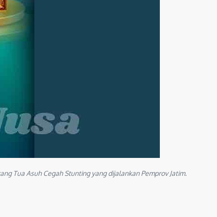
ang Tua Asuh Cegah Stunting yang dijalankan Pemprov Jatim.