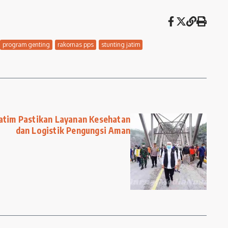
program genting
rakornas pps
stunting jatim
Jatim Pastikan Layanan Kesehatan
dan Logistik Pengungsi Aman