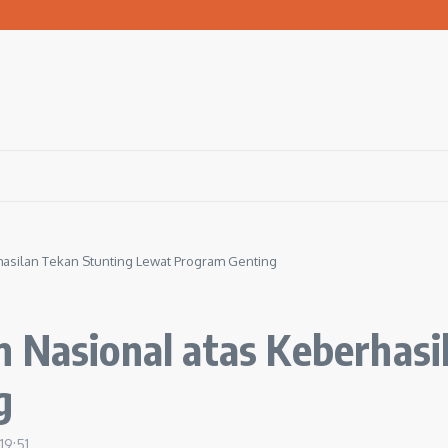
 Bola ke Pemerintah Pusat
san Warga Terdampak Kekeringan
1 Ngawi Gelar Seminar Golden Parenting
hasilan Tekan Stunting Lewat Program Genting
 Nasional atas Keberhasi
g
19:51