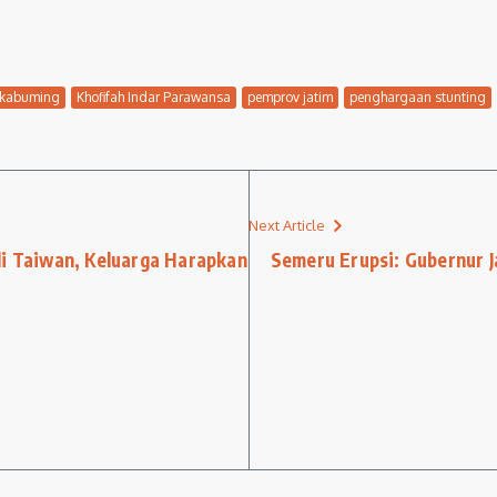
akabuming
Khofifah Indar Parawansa
pemprov jatim
penghargaan stunting
Next Article
di Taiwan, Keluarga Harapkan
Semeru Erupsi: Gubernur 