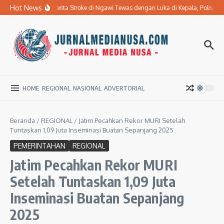
Lewati ke konten
Hot News
Ibu Penderita Stroke di Ngawi Tewas dengan Luka di Kepala, Polisi 
HOME
REGIONAL
NASIONAL
ADVERTORIAL
Beranda
/
REGIONAL
/
Jatim Pecahkan Rekor MURI Setelah
Tuntaskan 1,09 Juta Inseminasi Buatan Sepanjang 2025
PEMERINTAHAN
REGIONAL
Jatim Pecahkan Rekor MURI
Setelah Tuntaskan 1,09 Juta
Inseminasi Buatan Sepanjang
2025