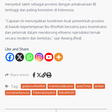
menyebut Jatim sebagai provinsi dengan pelaksanaan IB
tertinggi dan paling konsisten di Indonesia.
“Capaian ini menunjukkan komitmen kuat pemerintah provinsi
di bawah kepemimpinan Ibu Khofifah bersama para inseminator
dan peternak dalam mendorong efisiensi reproduksi ternak
secara modern dan berkelas,” ujar Awang.(Red)
Like and Share
Share Article
Tag:
gubernurkhofifah
InseminasiBuatan
JawaTimur
Jember
jurnalmedianusa
PeternakanJatim
RekorMURI