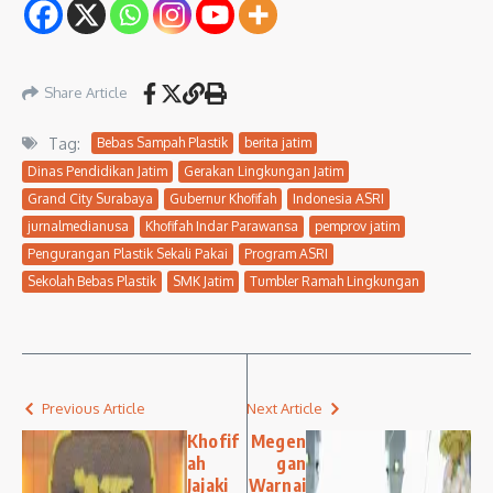
Share Article
Tag:
Bebas Sampah Plastik
berita jatim
Dinas Pendidikan Jatim
Gerakan Lingkungan Jatim
Grand City Surabaya
Gubernur Khofifah
Indonesia ASRI
jurnalmedianusa
Khofifah Indar Parawansa
pemprov jatim
Pengurangan Plastik Sekali Pakai
Program ASRI
Sekolah Bebas Plastik
SMK Jatim
Tumbler Ramah Lingkungan
Previous Article
Next Article
Khofif
Megen
ah
gan
Jajaki
Warnai