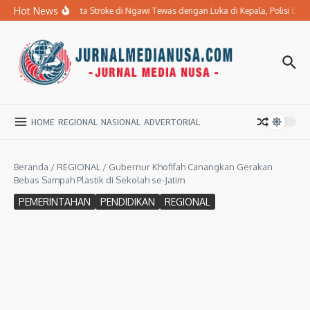
Lewati ke konten
Hot News
Ibu Penderita Stroke di Ngawi Tewas dengan Luka di Kepala, Polisi Da
HOME
REGIONAL
NASIONAL
ADVERTORIAL
Beranda
/
REGIONAL
/
Gubernur Khofifah Canangkan Gerakan
Bebas Sampah Plastik di Sekolah se-Jatim
PEMERINTAHAN
PENDIDIKAN
REGIONAL