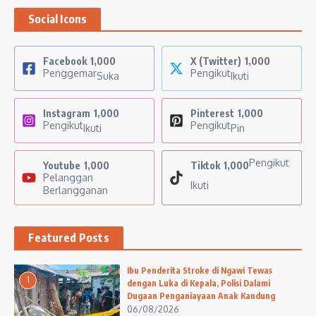
Social Icons
Facebook
1,000
X (Twitter)
1,000
Penggemar
Pengikut
Suka
Ikuti
Instagram
1,000
Pinterest
1,000
Pengikut
Pengikut
Ikuti
Pin
Pengikut
Youtube
1,000
Tiktok
1,000
Pelanggan
Ikuti
Berlangganan
Featured Posts
Ibu Penderita Stroke di Ngawi Tewas
1
dengan Luka di Kepala, Polisi Dalami
Dugaan Penganiayaan Anak Kandung
06/08/2026