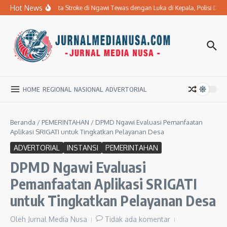
Lewati ke konten
Hot News
Ibu Penderita Stroke di Ngawi Tewas dengan Luka di Kepala, Polisi D
HOME
REGIONAL
NASIONAL
ADVERTORIAL
Beranda
/
PEMERINTAHAN
/
DPMD Ngawi Evaluasi Pemanfaatan
Aplikasi SRIGATI untuk Tingkatkan Pelayanan Desa
ADVERTORIAL
INSTANSI
PEMERINTAHAN
DPMD Ngawi Evaluasi
Pemanfaatan Aplikasi SRIGATI
untuk Tingkatkan Pelayanan Desa
Oleh
Jurnal Media Nusa
Tidak ada komentar