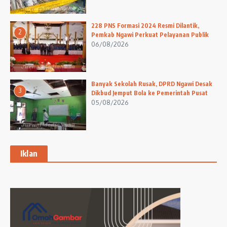
228 PNS Formasi 2024 Resmi Dilantik,
2
Pemkab Ngawi Perkuat Pelayanan Publik
06/08/2026
Banyak Sekolah Rusak, DPRD Ngawi Desak
3
Dikbud Jemput Bola ke Pemerintah Pusat
05/08/2026
Iklan