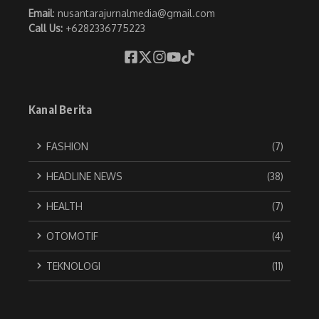
Email
: nusantarajurnalmedia@gmail.com
Call Us:
+6282336775223
Kanal Berita
FASHION
(7)
HEADLINE NEWS
(38)
HEALTH
(7)
OTOMOTIF
(4)
TEKNOLOGI
(11)