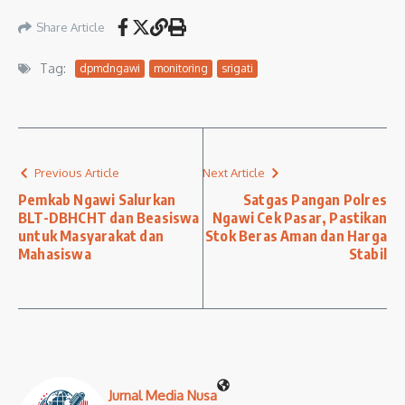
Share Article
Tag:
dpmdngawi
monitoring
srigati
Previous Article
Next Article
Pemkab Ngawi Salurkan
Satgas Pangan Polres
BLT-DBHCHT dan Beasiswa
Ngawi Cek Pasar, Pastikan
untuk Masyarakat dan
Stok Beras Aman dan Harga
Mahasiswa
Stabil
Jurnal Media Nusa