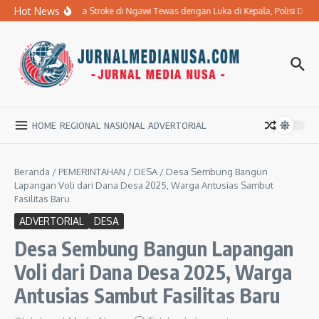
Lewati ke konten
Hot News
Ibu Penderita Stroke di Ngawi Tewas dengan Luka di Kepala, Polisi Da
HOME
REGIONAL
NASIONAL
ADVERTORIAL
Beranda
/
PEMERINTAHAN
/
DESA
/
Desa Sembung Bangun
Lapangan Voli dari Dana Desa 2025, Warga Antusias Sambut
Fasilitas Baru
ADVERTORIAL
DESA
Desa Sembung Bangun Lapangan
Voli dari Dana Desa 2025, Warga
Antusias Sambut Fasilitas Baru