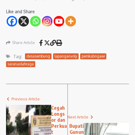
Like and Share
Share Article
Tag:
desasembung
lapanganvoly
pemkabngawi
saranaolahraga
Previous Article
Cegah
Longs
Next Article
or dan
Perkua
Bupati
t
Gunun