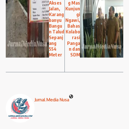
Akses
g Mas
Jalan,
Kunjun
Karang
gi
banyu
Ngawi,
Bangu
Bahas
n Talud
Kolabo
Sepanj
rasi
ang
Panga
554
n dan
Meter
SDM
Jurnal Media Nusa