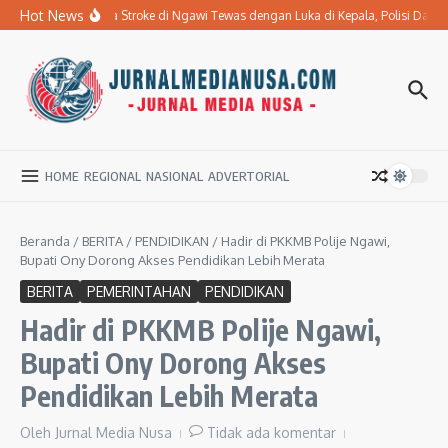
Lewati ke konten
Hot News
Ibu Penderita Stroke di Ngawi Tewas dengan Luka di Kepala, Polisi Dal
HOME
REGIONAL
NASIONAL
ADVERTORIAL
Beranda
/
BERITA
/
PENDIDIKAN
/
Hadir di PKKMB Polije Ngawi,
Bupati Ony Dorong Akses Pendidikan Lebih Merata
BERITA
PEMERINTAHAN
PENDIDIKAN
Hadir di PKKMB Polije Ngawi,
Bupati Ony Dorong Akses
Pendidikan Lebih Merata
Oleh
Jurnal Media Nusa
Tidak ada komentar