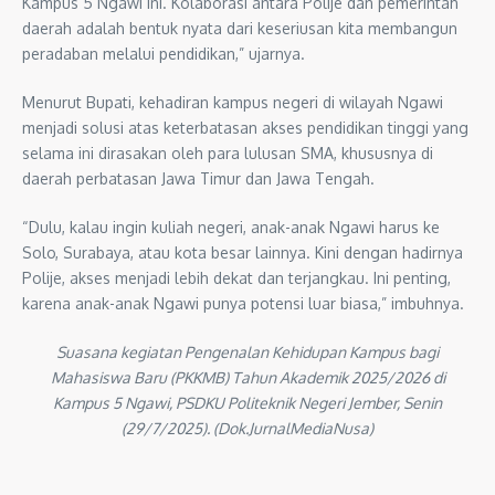
Kampus 5 Ngawi ini. Kolaborasi antara Polije dan pemerintah
daerah adalah bentuk nyata dari keseriusan kita membangun
peradaban melalui pendidikan,” ujarnya.
Menurut Bupati, kehadiran kampus negeri di wilayah Ngawi
menjadi solusi atas keterbatasan akses pendidikan tinggi yang
selama ini dirasakan oleh para lulusan SMA, khususnya di
daerah perbatasan Jawa Timur dan Jawa Tengah.
“Dulu, kalau ingin kuliah negeri, anak-anak Ngawi harus ke
Solo, Surabaya, atau kota besar lainnya. Kini dengan hadirnya
Polije, akses menjadi lebih dekat dan terjangkau. Ini penting,
karena anak-anak Ngawi punya potensi luar biasa,” imbuhnya.
Suasana kegiatan Pengenalan Kehidupan Kampus bagi
Mahasiswa Baru (PKKMB) Tahun Akademik 2025/2026 di
Kampus 5 Ngawi, PSDKU Politeknik Negeri Jember, Senin
(29/7/2025). (Dok.JurnalMediaNusa)