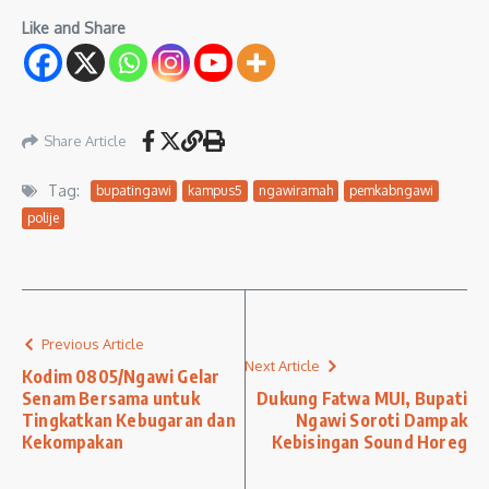
Like and Share
Share Article
Tag:
bupatingawi
kampus5
ngawiramah
pemkabngawi
polije
Previous Article
Next Article
Kodim 0805/Ngawi Gelar
Senam Bersama untuk
Dukung Fatwa MUI, Bupati
Tingkatkan Kebugaran dan
Ngawi Soroti Dampak
Kekompakan
Kebisingan Sound Horeg