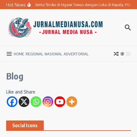
Lewati ke konten
Hot News
Ibu Penderita Stroke di Ngawi Tewas dengan Luka di Kepala, Polis
HOME
REGIONAL
NASIONAL
ADVERTORIAL
Blog
Like and Share
Social Icons