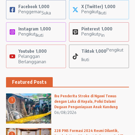
Facebook
1,000
X (Twitter)
1,000
Penggemar
Pengikut
Suka
Ikuti
Instagram
1,000
Pinterest
1,000
Pengikut
Pengikut
Ikuti
Pin
Pengikut
Youtube
1,000
Tiktok
1,000
Pelanggan
Ikuti
Berlangganan
Featured Posts
Ibu Penderita Stroke di Ngawi Tewas
1
dengan Luka di Kepala, Polisi Dalami
Dugaan Penganiayaan Anak Kandung
06/08/2026
228 PNS Formasi 2024 Resmi Dilantik,
2