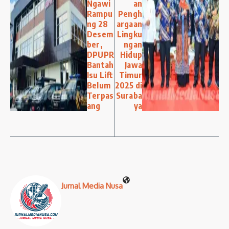
Ngawi
an
Rampu
Pengh
ng 28
argaan
Desem
Lingku
ber,
ngan
DPUPR
Hidup
Bantah
Jawa
Isu Lift
Timur
Belum
2025 di
Terpas
Suraba
ang
ya
Jurnal Media Nusa