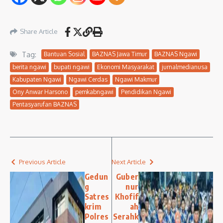
Share Article
Tag:
Bantuan Sosial
BAZNAS Jawa Timur
BAZNAS Ngawi
berita ngawi
bupati ngawi
Ekonomi Masyarakat
jurnalmedianusa
Kabupaten Ngawi
Ngawi Cerdas
Ngawi Makmur
Ony Anwar Harsono
pemkabngawi
Pendidikan Ngawi
Pentasyarufan BAZNAS
Previous Article
Next Article
Gedun
Guber
g
nur
Satres
Khofif
krim
ah
Polres
Serahk