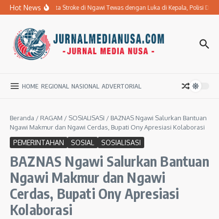
Lewati ke konten
Hot News
Ibu Penderita Stroke di Ngawi Tewas dengan Luka di Kepala, Polisi Da
HOME
REGIONAL
NASIONAL
ADVERTORIAL
Beranda
/
RAGAM
/
SOSIALISASI
/
BAZNAS Ngawi Salurkan Bantuan
Ngawi Makmur dan Ngawi Cerdas, Bupati Ony Apresiasi Kolaborasi
PEMERINTAHAN
SOSIAL
SOSIALISASI
BAZNAS Ngawi Salurkan Bantuan
Ngawi Makmur dan Ngawi
Cerdas, Bupati Ony Apresiasi
Kolaborasi