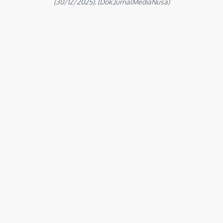
(30/12/2025). (Dok.JurnalMediaNusa)