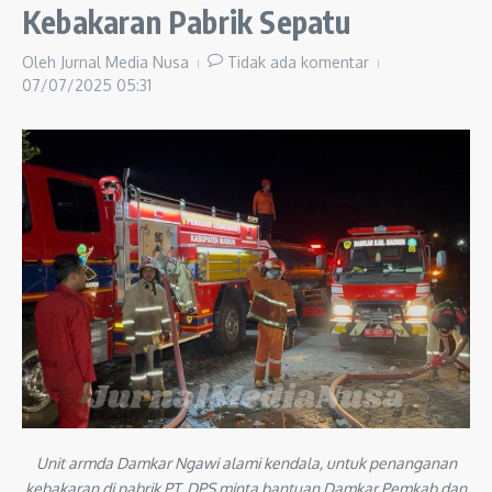
Kebakaran Pabrik Sepatu
Oleh
Jurnal Media Nusa
Tidak ada komentar
07/07/2025
05:31
Unit armda Damkar Ngawi alami kendala, untuk penanganan
kebakaran di pabrik PT. DPS minta bantuan Damkar Pemkab dan