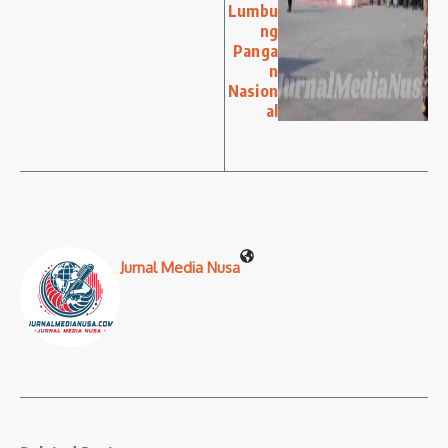
Lumbu
ng
Panga
n
Nasion
al
Jurnal Media Nusa