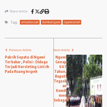
Share Article
Tag:
armadarusak
damkarngawi
ngawiramah
Previous Article
Next Article
Pabrik Sepatu di Ngawi
Ngawi
Terbakar, Polisi : Diduga
Genap
Terjadi Korsleting Listrik
667
Pada Ruang Inspek
Tahun,
Bupati
Tegask
an
Komit
men
Sebaga
i