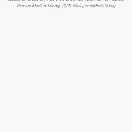
Pemkot Madiun, Minggu (7/7). (Dok.JurnalMediaNusa)