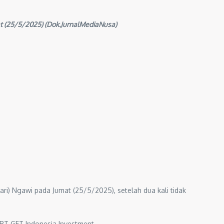
t (25/5/2025) (Dok.JurnalMediaNusa)
i) Ngawi pada Jumat (25/5/2025), setelah dua kali tidak
 PT GFT Indonesia Investment.