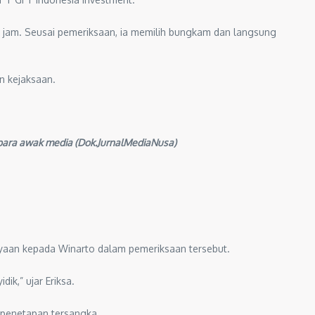
u jam. Seusai pemeriksaan, ia memilih bungkam dan langsung
n kejaksaan.
a para awak media (Dok.JurnalMediaNusa)
anyaan kepada Winarto dalam pemeriksaan tersebut.
ik,” ujar Eriksa.
 penetapan tersangka.