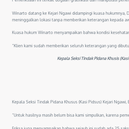
Winarto datang ke Kejari Ngawi didampingi kuasa hukumnya, 
meninggalkan lokasi tanpa memberikan keterangan kepada a
Kuasa hukum Winarto menyampaikan bahwa kondisi kesehatan k
“Klien kami sudah memberikan seluruh keterangan yang dibut
Kepala Seksi Tindak Pidana Khusis (Kas
Kepala Seksi Tindak Pidana Khusus (Kasi Pidsus) Kejari Ngaw
“Untuk hasilnya masih belum bisa kami simpulkan, karena pemerik
Eriksa juga menyampaikan bahwa sejauh ini sudah ada 25 saks