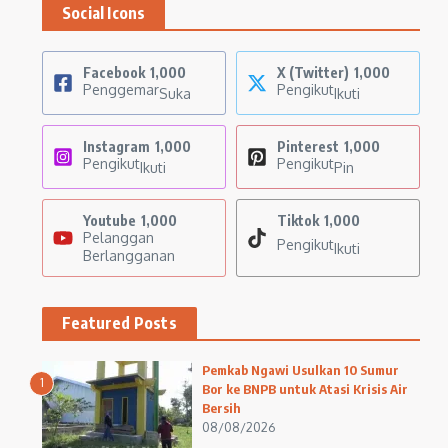
Social Icons
Facebook
1,000
X (Twitter)
1,000
Penggemar
Pengikut
Suka
Ikuti
Instagram
1,000
Pinterest
1,000
Pengikut
Pengikut
Ikuti
Pin
Youtube
1,000
Tiktok
1,000
Pelanggan
Pengikut
Ikuti
Berlangganan
Featured Posts
Pemkab Ngawi Usulkan 10 Sumur
1
Bor ke BNPB untuk Atasi Krisis Air
Bersih
08/08/2026