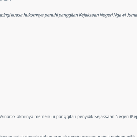
ingi kuasa hukumnya penuhi panggilan Kejaksaan Negeri Ngawi, Juma
arto, akhirnya memenuhi panggilan penyidik Kejaksaan Negeri (Kejar
nerimaan pajak daerah dalam proyek pembangunan pabrik mainan milik