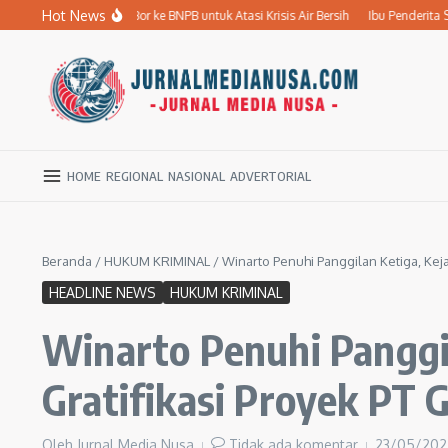
Lewati ke konten
Hot News
ulkan 10 Sumur Bor ke BNPB untuk Atasi Krisis Air Bersih
Ibu Penderita Strok
HOME
REGIONAL
NASIONAL
ADVERTORIAL
Beranda
/
HUKUM KRIMINAL
/
Winarto Penuhi Panggilan Ketiga, Kej
HEADLINE NEWS
HUKUM KRIMINAL
Winarto Penuhi Panggi
Gratifikasi Proyek PT 
Oleh
Jurnal Media Nusa
Tidak ada komentar
23/05/20