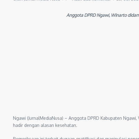
Anggota DPRD Ngawi, Winarto didamp
Ngawi (JurnalMediaNusa) – Anggota DPRD Kabupaten Ngawi, Win
hadir dengan alasan kesehatan.
Pemeriksaan ini terkait dugaan gratifikasi dan manipulasi pe