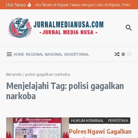
Lewati ke konten
Hot News
Ibu Penderita Stroke di Ngawi Tewas dengan Luka di Kepala, Polisi 
HOME
REGIONAL
NASIONAL
ADVERTORIAL
Beranda
/
polisi gagalkan narkoba
Menjelajahi Tag: polisi gagalkan
narkoba
HUKUM KRIMINAL
PERISTIWA
Polres Ngawi Gagalkan