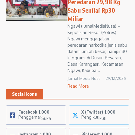
Peredaran 29,98 Kg
Sabu Senilai Rp30
Miliar
Ngawi (JurnalMediaNusa) –
Kepolisian Resor (Polres)
Ngawi menggagalkan
peredaran narkotika jenis sabu
dalam jumlah besar, hampir 30
kilogram, di Dusun Besaran,
Desa Karangasri, Kecamatan
Ngawi, Kabupa...
Jurnal Media Nusa
29/12/2025
Read More
Social Icons
Facebook
1,000
X (Twitter)
1,000
Penggemar
Pengikut
Suka
Ikuti
Instagram
1,000
Pinterest
1,000