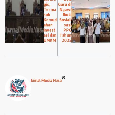
gis,
Guru di
Terma
Ngawi
suk
Ikuti
Kemud
Sosiali
ahan
sasi
Invest
PPG
asi dan
Tahun
UMKM
2025
Jurnal Media Nusa