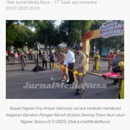
Oleh
Jurnal Media Nusa
Tidak ada komentar
01/07/2025
03:39
Bupati Ngawi Ony Anwar Harsono, secara simbolis membuka
kegiatan Gerakan Pangan Murah di Jalan Serong Timur Alun-alun
Ngawi, Selasa (1/7/2025). (Dok.JurnalMediaNusa)