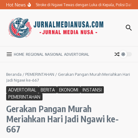
Lewati ke konten
Hot News
Ibu Penderita Stroke di Ngawi Tewas dengan Luka di Kepala, Polisi Dala
HOME
REGIONAL
NASIONAL
ADVERTORIAL
Beranda
/
PEMERINTAHAN
/
Gerakan Pangan Murah Meriahkan Hari
Jadi Ngawi ke-667
ADVERTORIAL
BERITA
EKONOMI
INSTANSI
PEMERINTAHAN
Gerakan Pangan Murah
Meriahkan Hari Jadi Ngawi ke-
667