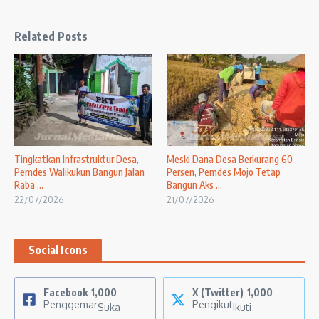
Related Posts
Tingkatkan Infrastruktur Desa,
Meski Dana Desa Berkurang 60
Pemdes Walikukun Bangun Jalan
Persen, Pemdes Mojo Tetap
Raba ...
Bangun Aks ...
22/07/2026
21/07/2026
Social Icons
Facebook
1,000
X (Twitter)
1,000
Penggemar
Pengikut
Suka
Ikuti