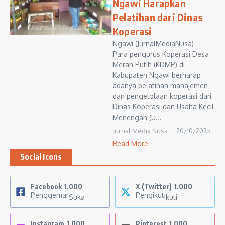
Ngawi Harapkan
Pelatihan dari Dinas
Koperasi
Ngawi (JurnalMediaNusa) –
Para pengurus Koperasi Desa
Merah Putih (KDMP) di
Kabupaten Ngawi berharap
adanya pelatihan manajemen
dan pengelolaan koperasi dari
Dinas Koperasi dan Usaha Kecil
Menengah (U...
Jurnal Media Nusa
20/10/2025
Read More
Social Icons
Facebook
1,000
X (Twitter)
1,000
Penggemar
Pengikut
Suka
Ikuti
Instagram
1,000
Pinterest
1,000