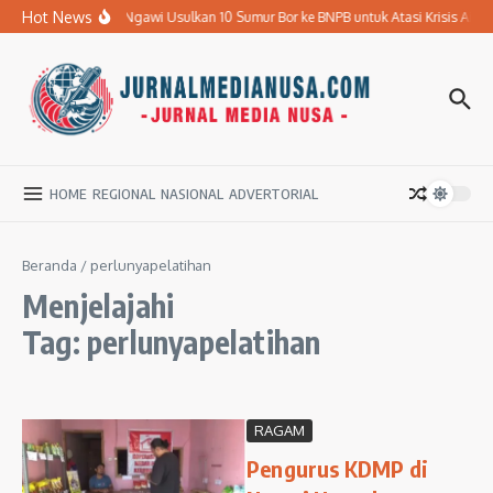
Lewati ke konten
Hot News
Pemkab Ngawi Usulkan 10 Sumur Bor ke BNPB untuk Atasi Krisis Air Ber
HOME
REGIONAL
NASIONAL
ADVERTORIAL
Beranda
/
perlunyapelatihan
Menjelajahi
Tag: perlunyapelatihan
RAGAM
Pengurus KDMP di