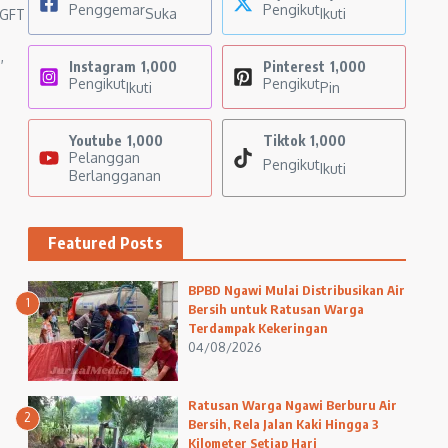
Penggemar
Pengikut
Suka
Ikuti
 GFT
,
Instagram
1,000
Pinterest
1,000
Pengikut
Pengikut
Ikuti
Pin
Youtube
1,000
Tiktok
1,000
Pelanggan
Pengikut
Ikuti
Berlangganan
Featured Posts
BPBD Ngawi Mulai Distribusikan Air
1
Bersih untuk Ratusan Warga
Terdampak Kekeringan
04/08/2026
Ratusan Warga Ngawi Berburu Air
2
Bersih, Rela Jalan Kaki Hingga 3
Kilometer Setiap Hari