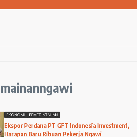
kiman Kumuh Terpadu di Gresik
lama Agustus 2026
yarakat Jaga Sungai Lewat Kolaborasi
ikmainanngawi
EKONOMI
PEMERINTAHAN
Ekspor Perdana PT GFT Indonesia Investment,
Harapan Baru Ribuan Pekerja Ngawi