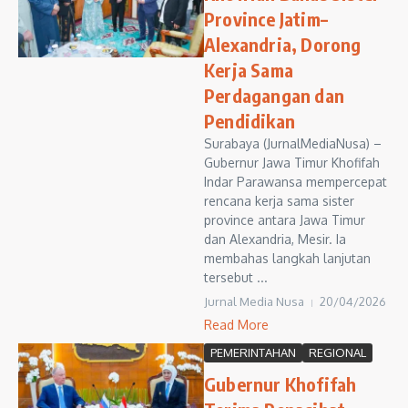
Province Jatim–
Alexandria, Dorong
Kerja Sama
Perdagangan dan
Pendidikan
Surabaya (JurnalMediaNusa) –
Gubernur Jawa Timur Khofifah
Indar Parawansa mempercepat
rencana kerja sama sister
province antara Jawa Timur
dan Alexandria, Mesir. Ia
membahas langkah lanjutan
tersebut ...
Jurnal Media Nusa
20/04/2026
Read More
PEMERINTAHAN
REGIONAL
Gubernur Khofifah