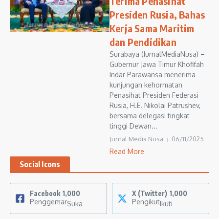
Terima Penasihat
Presiden Rusia, Bahas
Kerja Sama Maritim
dan Pendidikan
Surabaya (JurnalMediaNusa) –
Gubernur Jawa Timur Khofifah
Indar Parawansa menerima
kunjungan kehormatan
Penasihat Presiden Federasi
Rusia, H.E. Nikolai Patrushev,
bersama delegasi tingkat
tinggi Dewan...
Jurnal Media Nusa
06/11/2025
Read More
Social Icons
Facebook
1,000
X (Twitter)
1,000
Penggemar
Pengikut
Suka
Ikuti