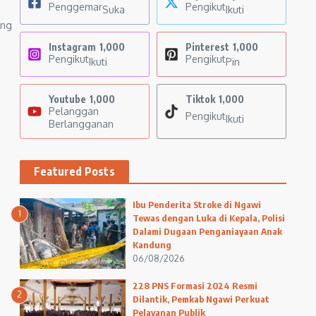
Penggemar
Pengikut
Suka
Ikuti
ang
n
Instagram
1,000
Pinterest
1,000
Pengikut
Pengikut
Ikuti
Pin
Youtube
1,000
Tiktok
1,000
Pelanggan
Pengikut
Ikuti
Berlangganan
Featured Posts
Ibu Penderita Stroke di Ngawi
1
Tewas dengan Luka di Kepala, Polisi
Dalami Dugaan Penganiayaan Anak
Kandung
06/08/2026
228 PNS Formasi 2024 Resmi
2
Dilantik, Pemkab Ngawi Perkuat
Pelayanan Publik