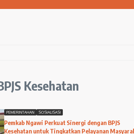
san Warga Terdampak Kekeringan
1 Ngawi Gelar Seminar Golden Parenting
 Hingga 3 Kilometer Setiap Hari
 BPJS Kesehatan
PEMERINTAHAN
SOSIALISASI
Pemkab Ngawi Perkuat Sinergi dengan BPJS
Kesehatan untuk Tingkatkan Pelayanan Masyara