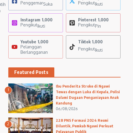
Penggemar
Pengikut
Suka
Ikuti
tih
n
Instagram
1,000
Pinterest
1,000
Pengikut
Pengikut
Ikuti
Pin
Youtube
1,000
Tiktok
1,000
Pelanggan
Pengikut
Ikuti
Berlangganan
Featured Posts
Ibu Penderita Stroke di Ngawi
1
Tewas dengan Luka di Kepala, Polisi
Dalami Dugaan Penganiayaan Anak
Kandung
06/08/2026
228 PNS Formasi 2024 Resmi
2
Dilantik, Pemkab Ngawi Perkuat
Pelayanan Publik