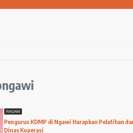
san Warga Terdampak Kekeringan
1 Ngawi Gelar Seminar Golden Parenting
 Hingga 3 Kilometer Setiap Hari
opngawi
RAGAM
Pengurus KDMP di Ngawi Harapkan Pelatihan da
Dinas Koperasi