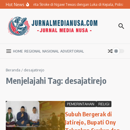
Lewati ke konten
Hot News
Ibu Penderita Stroke di Ngawi Tewas dengan Luka di Kepala, Polisi 
HOME
REGIONAL
NASIONAL
ADVERTORIAL
Beranda
/
desajatirejo
Menjelajahi Tag: desajatirejo
PEMERINTAHAN
RELIGI
Subuh Bergerak di
Jatirejo, Bupati Ony