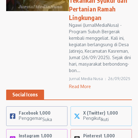
Tekankan Syukur dan
Pertanian Ramah
Lingkungan
Ngawi (JurnalMediaNusa) -
Program Subuh Bergerak
kembali menggeliat. Kali ini,
kegiatan berlangsung di Desa
Jatirejo, Kecamatan Kasreman,
Jumat (26/09/2025). Sejak dini
hari, masyarakat berbondong-
bon...
Jurnal Media Nusa
26/09/2025
Read More
Social Icons
Facebook
1,000
X (Twitter)
1,000
Penggemar
Pengikut
Suka
Ikuti
Instagram
1,000
Pinterest
1,000