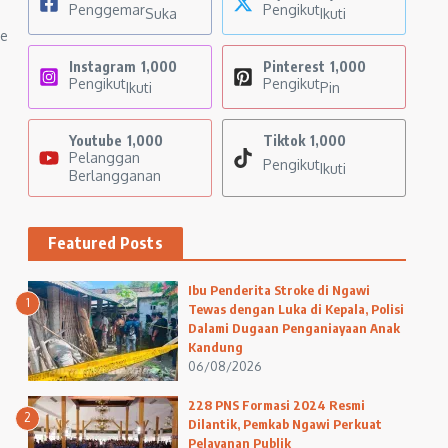
Penggemar
Pengikut
Suka
Ikuti
ce
Instagram
1,000
Pinterest
1,000
Pengikut
Pengikut
Ikuti
Pin
Youtube
1,000
Tiktok
1,000
Pelanggan
Pengikut
Ikuti
Berlangganan
Featured Posts
Ibu Penderita Stroke di Ngawi
1
Tewas dengan Luka di Kepala, Polisi
Dalami Dugaan Penganiayaan Anak
Kandung
06/08/2026
228 PNS Formasi 2024 Resmi
2
Dilantik, Pemkab Ngawi Perkuat
Pelayanan Publik