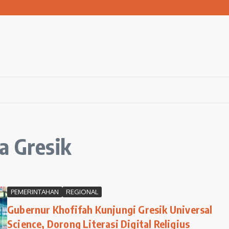
san Warga Terdampak Kekeringan
1 Ngawi Gelar Seminar Golden Parenting
 Hingga 3 Kilometer Setiap Hari
a Gresik
PEMERINTAHAN
REGIONAL
Gubernur Khofifah Kunjungi Gresik Universal
Science, Dorong Literasi Digital Religius