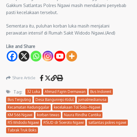
Gakkum Satlantas Polres Ngawi masih mendalami penyebab
pasti kecelakaan tersebut.
Sementara itu, puluhan korban luka masih menjalani
perawatan intensif di Rumah Sakit Widodo Ngawi.(And)
Like and Share
Share Article
Tag:
32 Luka
Ahmad Fajrin Dermawan
Bus Indorent
Bus Terguling
Desa Bangunrejo Kidul
jurnalmedianusa
Kecamatan Kedunggalar
kecelakaan Tol Solo–Ngawi
KM 566 Ngawi
korban tewas
Naura Rindha Cantika
RS Widodo Ngawi
RSUD dr Soeroto Ngawi
satlantas polres ngawi
Tabrak Truk Boks