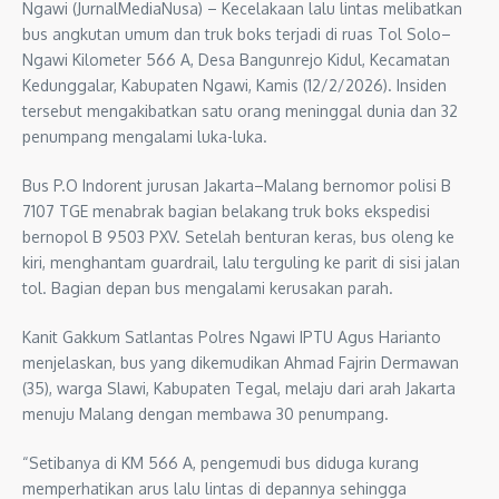
Ngawi (JurnalMediaNusa) – Kecelakaan lalu lintas melibatkan
bus angkutan umum dan truk boks terjadi di ruas Tol Solo–
Ngawi Kilometer 566 A, Desa Bangunrejo Kidul, Kecamatan
Kedunggalar, Kabupaten Ngawi, Kamis (12/2/2026). Insiden
tersebut mengakibatkan satu orang meninggal dunia dan 32
penumpang mengalami luka-luka.
Bus P.O Indorent jurusan Jakarta–Malang bernomor polisi B
7107 TGE menabrak bagian belakang truk boks ekspedisi
bernopol B 9503 PXV. Setelah benturan keras, bus oleng ke
kiri, menghantam guardrail, lalu terguling ke parit di sisi jalan
tol. Bagian depan bus mengalami kerusakan parah.
Kanit Gakkum Satlantas Polres Ngawi IPTU Agus Harianto
menjelaskan, bus yang dikemudikan Ahmad Fajrin Dermawan
(35), warga Slawi, Kabupaten Tegal, melaju dari arah Jakarta
menuju Malang dengan membawa 30 penumpang.
“Setibanya di KM 566 A, pengemudi bus diduga kurang
memperhatikan arus lalu lintas di depannya sehingga