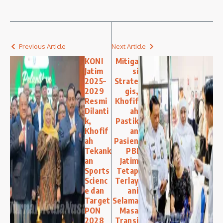
Previous Article
Next Article
KONI
Mitiga
Jatim
si
2025–
Strate
2029
gis,
Resmi
Khofif
Dilanti
ah
k,
Pastik
Khofif
an
ah
Pasien
Tekank
PBI
an
Jatim
Sports
Tetap
Scienc
Terlay
e dan
ani
Target
Selama
PON
Masa
2028
Transi