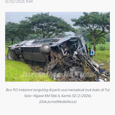
12/02/2026
11:44
Bus P.O Indorent terguling di parit usai menabrak truk boks di Tol
Solo–Ngawi KM 566 A, Kamis (12/2/2026).
(Dok.JurnalMediaNusa)