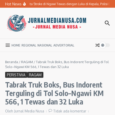
Lewati ke konten
Hot News
Ibu Penderita Stroke di Ngawi Tewas dengan Luka di Kepala, Polisi Da
HOME
REGIONAL
NASIONAL
ADVERTORIAL
Beranda
/
RAGAM
/
Tabrak Truk Boks, Bus Indorent Terguling di Tol
Solo–Ngawi KM 566, 1 Tewas dan 32 Luka
PERISTIWA
RAGAM
Tabrak Truk Boks, Bus Indorent
Terguling di Tol Solo–Ngawi KM
566, 1 Tewas dan 32 Luka
Oleh
Jurnal Media Nusa
Tidak ada komentar