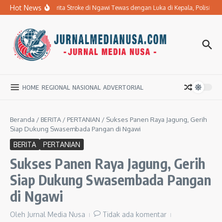
Lewati ke konten
Hot News
Ibu Penderita Stroke di Ngawi Tewas dengan Luka di Kepala, Polisi D
HOME
REGIONAL
NASIONAL
ADVERTORIAL
Beranda
/
BERITA
/
PERTANIAN
/
Sukses Panen Raya Jagung, Gerih
Siap Dukung Swasembada Pangan di Ngawi
BERITA
PERTANIAN
Sukses Panen Raya Jagung, Gerih
Siap Dukung Swasembada Pangan
di Ngawi
Oleh
Jurnal Media Nusa
Tidak ada komentar