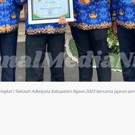
gkat I Sekolah Adiwiyata Kabupaten Ngawi 2025 bersama jajaran pen