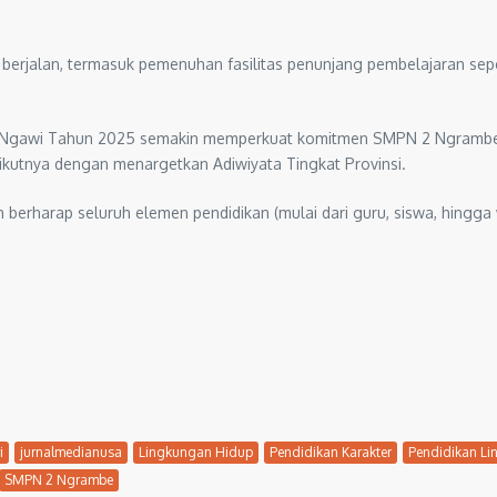
berjalan, termasuk pemenuhan fasilitas penunjang pembelajaran se
ten Ngawi Tahun 2025 semakin memperkuat komitmen SMPN 2 Ngramb
rikutnya dengan menargetkan Adiwiyata Tingkat Provinsi.
berharap seluruh elemen pendidikan (mulai dari guru, siswa, hingga 
i
jurnalmedianusa
Lingkungan Hidup
Pendidikan Karakter
Pendidikan L
SMPN 2 Ngrambe