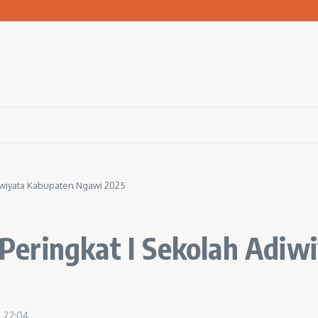
san Warga Terdampak Kekeringan
1 Ngawi Gelar Seminar Golden Parenting
 Hingga 3 Kilometer Setiap Hari
iwiyata Kabupaten Ngawi 2025
eringkat I Sekolah Adiw
6
22:04