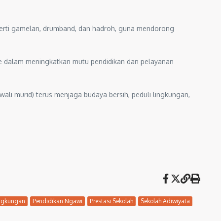
perti gamelan, drumband, dan hadroh, guna mendorong
e dalam meningkatkan mutu pendidikan dan pelayanan
wali murid) terus menjaga budaya bersih, peduli lingkungan,
ingkungan
Pendidikan Ngawi
Prestasi Sekolah
Sekolah Adiwiyata