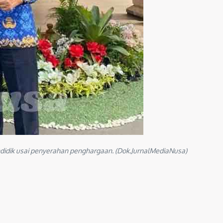
didik usai penyerahan penghargaan. (Dok.JurnalMediaNusa)