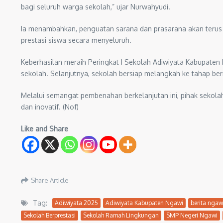
bagi seluruh warga sekolah,” ujar Nurwahyudi.
Ia menambahkan, penguatan sarana dan prasarana akan terus 
prestasi siswa secara menyeluruh.
Keberhasilan meraih Peringkat I Sekolah Adiwiyata Kabupa
sekolah. Selanjutnya, sekolah bersiap melangkah ke tahap be
Melalui semangat pembenahan berkelanjutan ini, pihak sekolah 
dan inovatif. (Nof)
Like and Share
Share Article
Tag:
Adiwiyata 2025
Adiwiyata Kabupaten Ngawi
berita ngaw
Sekolah Berprestasi
Sekolah Ramah Lingkungan
SMP Negeri Ngawi