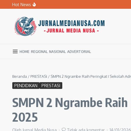
Lewati ke konten
Hot News
BPBD Ngawi Mulai Distribusikan Air Bersih untuk Ratu
Kupas Pola Asuh Berbasis Otak Anak, SD Muhammadiyah 
Ratusan Warga Ngawi Berburu Air Bersih, Rela Jalan Kaki
HOME
REGIONAL
NASIONAL
ADVERTORIAL
Beranda
/
PRESTASI
/
SMPN 2 Ngrambe Raih Peringkat I Sekolah Ad
PENDIDIKAN
PRESTASI
SMPN 2 Ngrambe Raih P
2025
Oleh
Jurnal Media Nusa
Tidak ada komentar
14/01/202