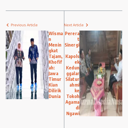
Previous Article
Next Article
Wisma
Perera
n
t
Menin
Sinergi
gkat
,
Tajam,
Kapols
Khofif
ek
ah:
Kedun
Jawa
ggalar
Timur
Silatur
Kian
ahmi
Dilirik
ke
Dunia
Tokoh
Agama
di
Ngawi