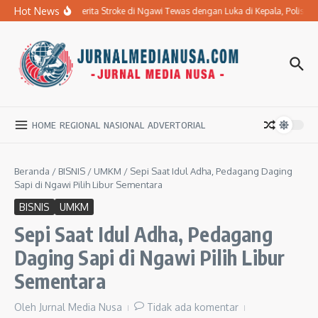
Lewati ke konten
Hot News
Ibu Penderita Stroke di Ngawi Tewas dengan Luka di Kepala, Polisi
HOME
REGIONAL
NASIONAL
ADVERTORIAL
Beranda
/
BISNIS
/
UMKM
/
Sepi Saat Idul Adha, Pedagang Daging
Sapi di Ngawi Pilih Libur Sementara
BISNIS
UMKM
Sepi Saat Idul Adha, Pedagang
Daging Sapi di Ngawi Pilih Libur
Sementara
Oleh
Jurnal Media Nusa
Tidak ada komentar