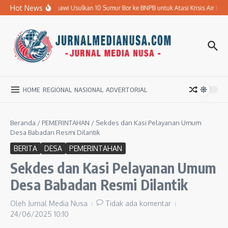
Lewati ke konten
Hot News
Pemkab Ngawi Usulkan 10 Sumur Bor ke BNPB untuk Atasi Krisis Air Bersih
HOME
REGIONAL
NASIONAL
ADVERTORIAL
Beranda
/
PEMERINTAHAN
/
Sekdes dan Kasi Pelayanan Umum
Desa Babadan Resmi Dilantik
BERITA
DESA
PEMERINTAHAN
Sekdes dan Kasi Pelayanan Umum
Desa Babadan Resmi Dilantik
Oleh
Jurnal Media Nusa
Tidak ada komentar
24/06/2025
10:10