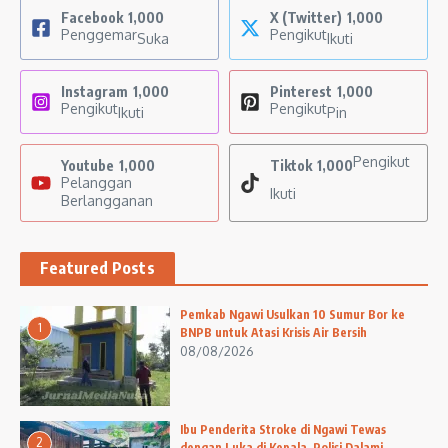
Facebook
1,000
X (Twitter)
1,000
Penggemar
Pengikut
Suka
Ikuti
Instagram
1,000
Pinterest
1,000
Pengikut
Pengikut
Ikuti
Pin
Pengikut
Youtube
1,000
Tiktok
1,000
Pelanggan
Ikuti
Berlangganan
Featured Posts
Pemkab Ngawi Usulkan 10 Sumur Bor ke
1
BNPB untuk Atasi Krisis Air Bersih
08/08/2026
Ibu Penderita Stroke di Ngawi Tewas
2
dengan Luka di Kepala, Polisi Dalami