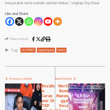
masyarakat serta mandiri setelah bebas,” ungkap Ony.(Saa)
Like and Share
Share Article
Tag:
HUTRI80
lapasngawi
remisi
Previous Article
Next Article
Residiv
Merti
is
Bumi
Curan
Manun
mor 30
ggal
TKP
Desa