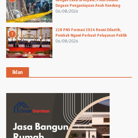
Dugaan Penganiayaan Anak Kandung
06/08/2026
228 PNS Formasi 2024 Resmi Dilantik,
3
Pemkab Ngawi Perkuat Pelayanan Publik
06/08/2026
Iklan