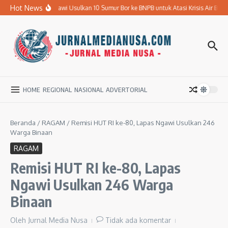
Lewati ke konten
Hot News
Pemkab Ngawi Usulkan 10 Sumur Bor ke BNPB untuk Atasi Krisis Air Bersih
HOME
REGIONAL
NASIONAL
ADVERTORIAL
Beranda
/
RAGAM
/
Remisi HUT RI ke-80, Lapas Ngawi Usulkan 246
Warga Binaan
RAGAM
Remisi HUT RI ke-80, Lapas
Ngawi Usulkan 246 Warga
Binaan
Oleh
Jurnal Media Nusa
Tidak ada komentar