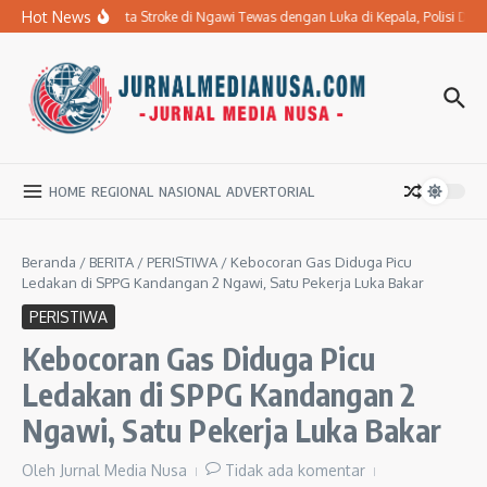
Lewati ke konten
Hot News
Ibu Penderita Stroke di Ngawi Tewas dengan Luka di Kepala, Polisi Da
HOME
REGIONAL
NASIONAL
ADVERTORIAL
Beranda
/
BERITA
/
PERISTIWA
/
Kebocoran Gas Diduga Picu
Ledakan di SPPG Kandangan 2 Ngawi, Satu Pekerja Luka Bakar
PERISTIWA
Kebocoran Gas Diduga Picu
Ledakan di SPPG Kandangan 2
Ngawi, Satu Pekerja Luka Bakar
Oleh
Jurnal Media Nusa
Tidak ada komentar