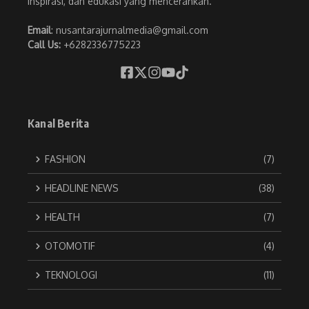
inspirasi, dan edukasi yang mencerahkan.
Email
: nusantarajurnalmedia@gmail.com
Call Us:
+6282336775223
Kanal Berita
FASHION
(7)
HEADLINE NEWS
(38)
HEALTH
(7)
OTOMOTIF
(4)
TEKNOLOGI
(11)