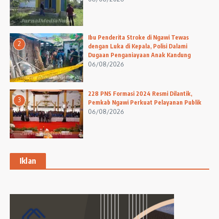
Ibu Penderita Stroke di Ngawi Tewas
2
dengan Luka di Kepala, Polisi Dalami
Dugaan Penganiayaan Anak Kandung
06/08/2026
228 PNS Formasi 2024 Resmi Dilantik,
3
Pemkab Ngawi Perkuat Pelayanan Publik
06/08/2026
Iklan