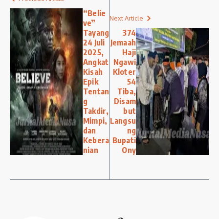
“Belie
Next Article
ve”
Tayang
374
24 Juli
Jemaah
2025,
Haji
Angkat
Ngawi
Kisah
Kloter
Epik
54
Tentan
Tiba,
g
Disam
Takdir,
but
Mimpi,
Langsu
dan
ng
Kebera
Bupati
nian
Ony