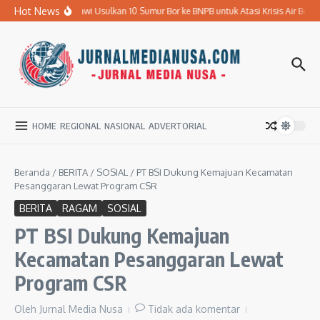
Lewati ke konten
Hot News
Pemkab Ngawi Usulkan 10 Sumur Bor ke BNPB untuk Atasi Krisis Air Bersih
HOME
REGIONAL
NASIONAL
ADVERTORIAL
Beranda
/
BERITA
/
SOSIAL
/
PT BSI Dukung Kemajuan Kecamatan
Pesanggaran Lewat Program CSR
BERITA
RAGAM
SOSIAL
PT BSI Dukung Kemajuan
Kecamatan Pesanggaran Lewat
Program CSR
Oleh
Jurnal Media Nusa
Tidak ada komentar