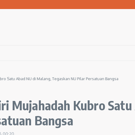
san Warga Terdampak Kekeringan
1 Ngawi Gelar Seminar Golden Parenting
 Hingga 3 Kilometer Setiap Hari
bro Satu Abad NU di Malang, Tegaskan NU Pilar Persatuan Bangsa
ri Mujahadah Kubro Satu
satuan Bangsa
26
00:20