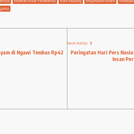
ianusa
Khofifah Indar Parawansa
Kota Malang
Mujahadah Kubro
Nahdlat
agama
Next Article
Ayam di Ngawi Tembus Rp42
Peringatan Hari Pers Nasio
Insan Pe