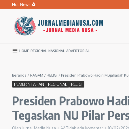
Lewati ke konten
Hot News
BPBD Ngawi Mulai Distribusikan Air Bersih untuk Ratu
Kupas Pola Asuh Berbasis Otak Anak, SD Muhammadiyah 
Ratusan Warga Ngawi Berburu Air Bersih, Rela Jalan Kaki
HOME
REGIONAL
NASIONAL
ADVERTORIAL
Beranda
/
RAGAM
/
RELIGI
/
Presiden Prabowo Hadiri Mujahadah Ku
PEMERINTAHAN
REGIONAL
RELIGI
Presiden Prabowo Hadi
Tegaskan NU Pilar Per
Oleh
Jurnal Media Nusa
Tidak ada komentar
10/02/20