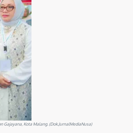
on Gajayana, Kota Malang. (Dok.JurnalMediaNusa)