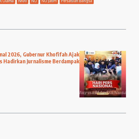
ul Ulama
NKRI
NU
NU Jatim
Persatuan Bangsa
nal 2026, Gubernur Khofifah Ajak
rs Hadirkan Jurnalisme Berdampak