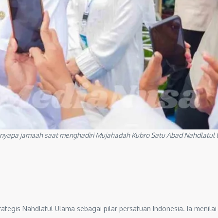
enyapa jamaah saat menghadiri Mujahadah Kubro Satu Abad Nahdlatul U
gis Nahdlatul Ulama sebagai pilar persatuan Indonesia. Ia menilai