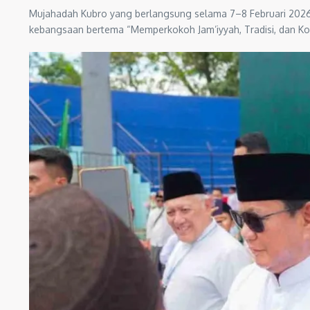
Mujahadah Kubro yang berlangsung selama 7–8 Februari 2026 ters
kebangsaan bertema “Memperkokoh Jam’iyyah, Tradisi, dan K