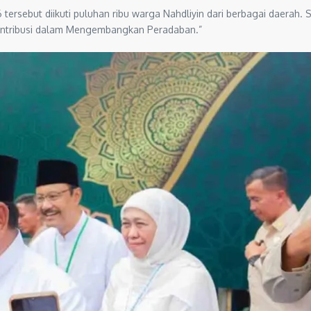
ebut diikuti puluhan ribu warga Nahdliyin dari berbagai daerah. Sela
ontribusi dalam Mengembangkan Peradaban.”