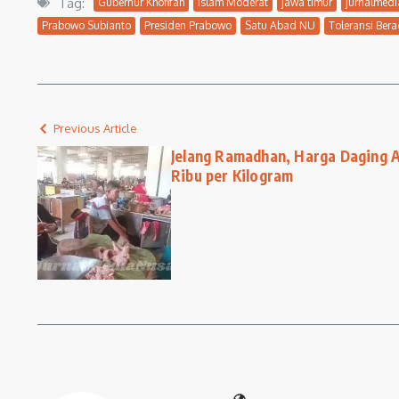
Tag:
Gubernur Khofifah
Islam Moderat
jawa timur
jurnalmed
Prabowo Subianto
Presiden Prabowo
Satu Abad NU
Toleransi Ber
Previous Article
Jelang Ramadhan, Harga Daging 
Ribu per Kilogram